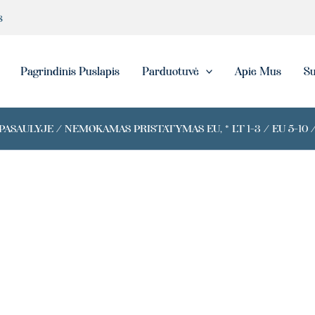
s
eška
Pagrindinis Puslapis
Parduotuvė
Apie Mus
Su
ASAULYJE / NEMOKAMAS PRISTATYMAS EU, * LT 1-3 / EU 5-10 /