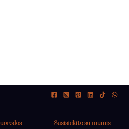
Nuorodos
Susisiekite su mumis