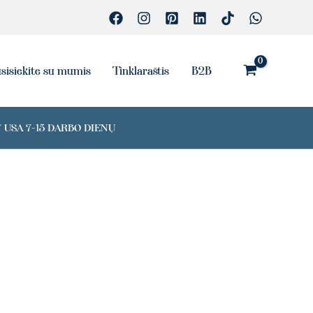
sisiekite su mumis
Tinklaraštis
B2B
 USA 7-15 DARBO DIENŲ