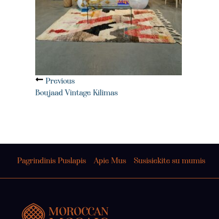
Previous
Boujaad Vintage Kilimas
Pagrindinis Puslapis
Apie Mus
Susisiekite su mumis