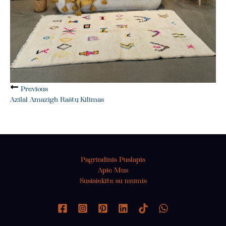
Previous
Azilal Amazigh Raštų Kilimas
Pagrindinis Puslapis
Apie Mus
Susisiekite su mumis