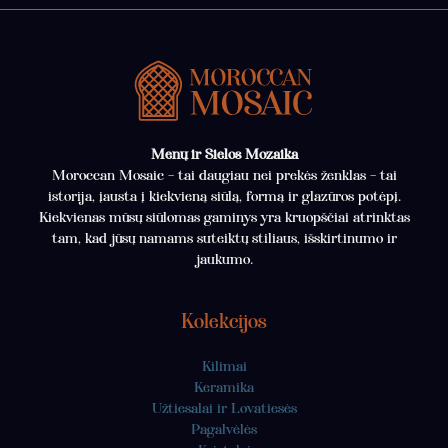
Menų ir Sielos Mozaika
Moroccan Mosaic – tai daugiau nei prekės ženklas – tai
istorija, įausta į kiekvieną siūlą, formą ir glazūros potėpį.
Kiekvienas mūsų siūlomas gaminys yra kruopščiai atrinktas
tam, kad jūsų namams suteiktų stiliaus, išskirtinumo ir
jaukumo.
Kolekcijos
Kilimai
Keramika
Užtiesalai ir Lovatiesės
Pagalvėlės