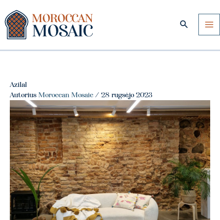
Pereiti
prie
Paieška
turinio
Azilal
Autorius
Moroccan Mosaic
/
28 rugsėjo 2023