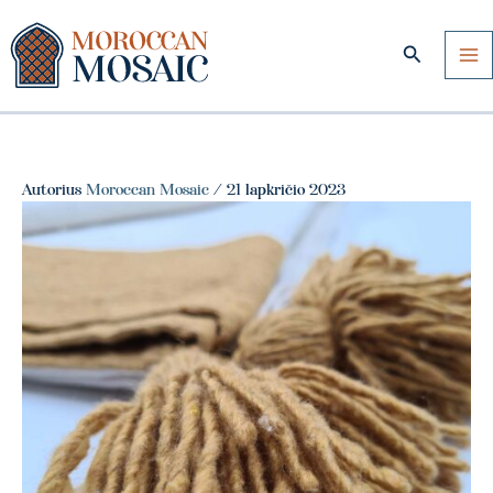
Pereiti
prie
Paieška
turinio
Autorius
Moroccan Mosaic
/
21 lapkričio 2023