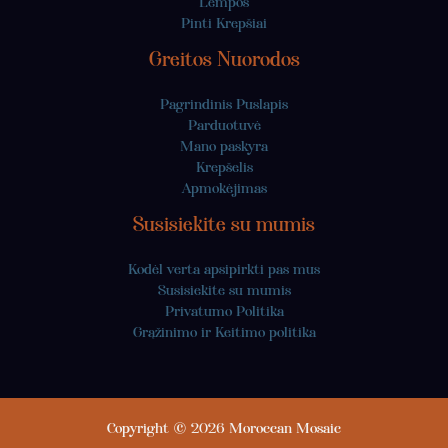
Lempos
Pinti Krepšiai
Greitos Nuorodos
Pagrindinis Puslapis
Parduotuvė
Mano paskyra
Krepšelis
Apmokėjimas
Susisiekite su mumis
Kodėl verta apsipirkti pas mus
Susisiekite su mumis
Privatumo Politika
Grąžinimo ir Keitimo politika
Copyright © 2026 Moroccan Mosaic