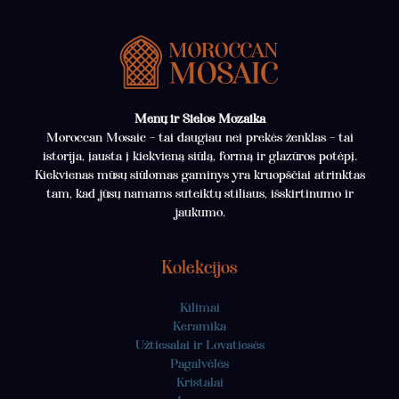
Menų ir Sielos Mozaika
Moroccan Mosaic – tai daugiau nei prekės ženklas – tai
istorija, įausta į kiekvieną siūlą, formą ir glazūros potėpį.
Kiekvienas mūsų siūlomas gaminys yra kruopščiai atrinktas
tam, kad jūsų namams suteiktų stiliaus, išskirtinumo ir
jaukumo.
Kolekcijos
Kilimai
Keramika
Užtiesalai ir Lovatiesės
Pagalvėlės
Kristalai