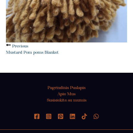
Previous
Mustard Pom poms Blanket
Pagrindinis Puslapis
Apie Mus
Susisiekite su mumis