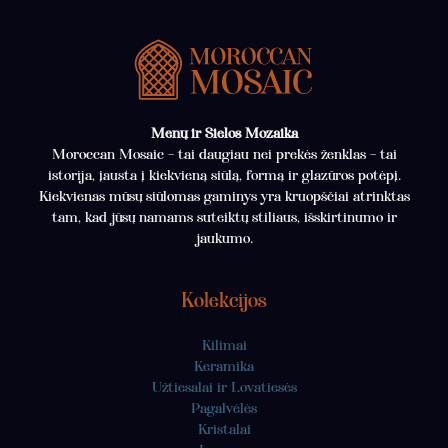
Menų ir Sielos Mozaika
Moroccan Mosaic – tai daugiau nei prekės ženklas – tai
istorija, įausta į kiekvieną siūlą, formą ir glazūros potėpį.
Kiekvienas mūsų siūlomas gaminys yra kruopščiai atrinktas
tam, kad jūsų namams suteiktų stiliaus, išskirtinumo ir
jaukumo.
Kolekcijos
Kilimai
Keramika
Užtiesalai ir Lovatiesės
Pagalvėlės
Kristalai