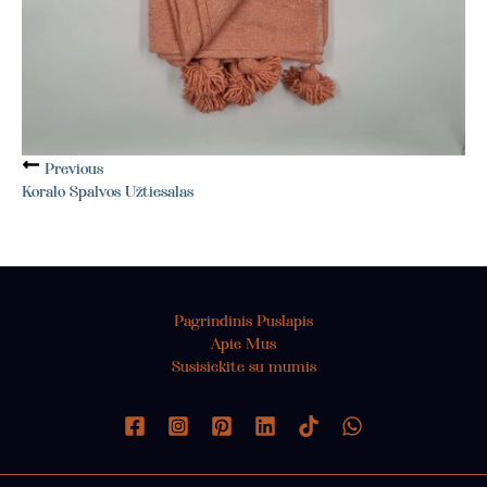
Previous
Koralo Spalvos Užtiesalas
Pagrindinis Puslapis
Apie Mus
Susisiekite su mumis