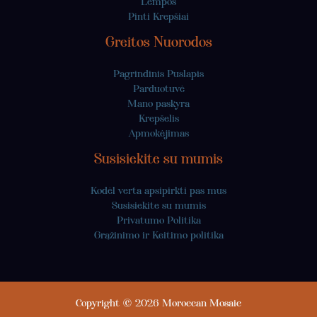
Lempos
Pinti Krepšiai
Greitos Nuorodos
Pagrindinis Puslapis
Parduotuvė
Mano paskyra
Krepšelis
Apmokėjimas
Susisiekite su mumis
Kodėl verta apsipirkti pas mus
Susisiekite su mumis
Privatumo Politika
Grąžinimo ir Keitimo politika
Copyright © 2026 Moroccan Mosaic