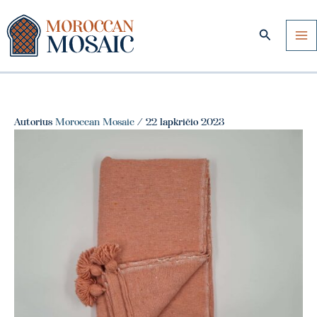
Pereiti
prie
Paieška
turinio
Autorius
Moroccan Mosaic
/
22 lapkričio 2023