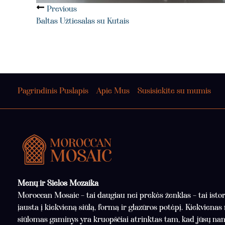
Previous
Baltas Užtiesalas su Kutais
Pagrindinis Puslapis
Apie Mus
Susisiekite su mumis
Menų ir Sielos Mozaika
Moroccan Mosaic – tai daugiau nei prekės ženklas – tai istori
įausta į kiekvieną siūlą, formą ir glazūros potėpį. Kiekviena
siūlomas gaminys yra kruopščiai atrinktas tam, kad jūsų n