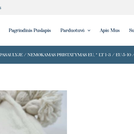
s
eška
Pagrindinis Puslapis
Parduotuvė
Apie Mus
Su
ASAULYJE / NEMOKAMAS PRISTATYMAS EU, * LT 1-3 / EU 5-10 /