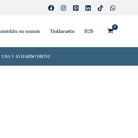
sisiekite su mumis
Tinklaraštis
B2B
 USA 7-15 DARBO DIENŲ