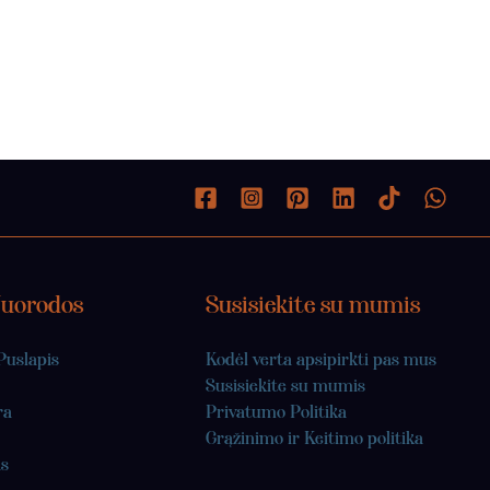
Nuorodos
Susisiekite su mumis
Puslapis
Kodėl verta apsipirkti pas mus
Susisiekite su mumis
ra
Privatumo Politika
Grąžinimo ir Keitimo politika
s