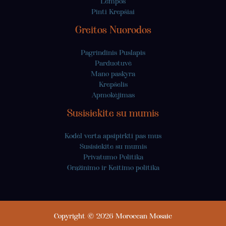
Lempos
Pinti Krepšiai
Greitos Nuorodos
Pagrindinis Puslapis
Parduotuvė
Mano paskyra
Krepšelis
Apmokėjimas
Susisiekite su mumis
Kodėl verta apsipirkti pas mus
Susisiekite su mumis
Privatumo Politika
Grąžinimo ir Keitimo politika
Copyright © 2026 Moroccan Mosaic