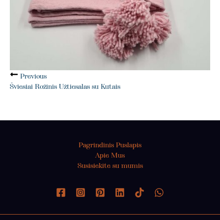
Previous
Šviesiai Rožinis Užtiesalas su Kutais
Pagrindinis Puslapis
Apie Mus
Susisiekite su mumis