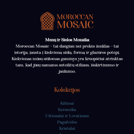
Menų ir Sielos Mozaika
Moroccan Mosaic – tai daugiau nei prekės ženklas – tai
istorija, įausta į kiekvieną siūlą, formą ir glazūros potėpį.
Kiekvienas mūsų siūlomas gaminys yra kruopščiai atrinktas
tam, kad jūsų namams suteiktų stiliaus, išskirtinumo ir
jaukumo.
Kolekcijos
Kilimai
Keramika
Užtiesalai ir Lovatiesės
Pagalvėlės
Kristalai