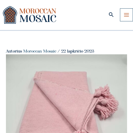
Pereiti
prie
Paieška
turinio
Autorius
Moroccan Mosaic
/
22 lapkričio 2023