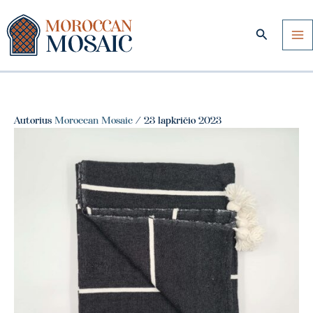
Pereiti
prie
Paieška
turinio
Autorius
Moroccan Mosaic
/
23 lapkričio 2023