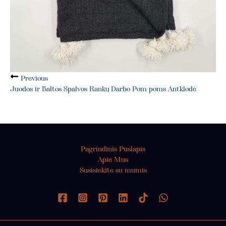
Previous
Juodos ir Baltos Spalvos Rankų Darbo Pom poms Antklodė
Pagrindinis Puslapis
Apie Mus
Susisiekite su mumis