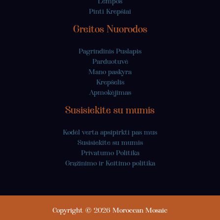
Lempos
Pinti Krepšiai
Greitos Nuorodos
Pagrindinis Puslapis
Parduotuvė
Mano paskyra
Krepšelis
Apmokėjimas
Susisiekite su mumis
Kodėl verta apsipirkti pas mus
Susisiekite su mumis
Privatumo Politika
Grąžinimo ir Keitimo politika
Copyright © 2026 Moroccan Mosaic