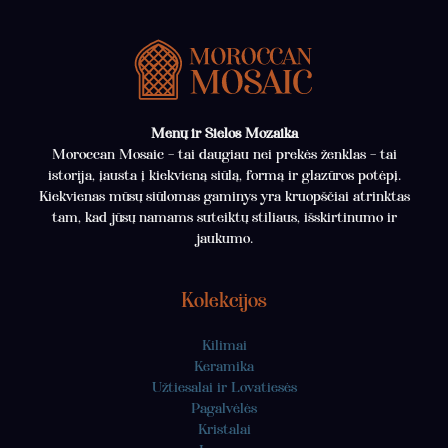
Menų ir Sielos Mozaika
Moroccan Mosaic – tai daugiau nei prekės ženklas – tai
istorija, įausta į kiekvieną siūlą, formą ir glazūros potėpį.
Kiekvienas mūsų siūlomas gaminys yra kruopščiai atrinktas
tam, kad jūsų namams suteiktų stiliaus, išskirtinumo ir
jaukumo.
Kolekcijos
Kilimai
Keramika
Užtiesalai ir Lovatiesės
Pagalvėlės
Kristalai