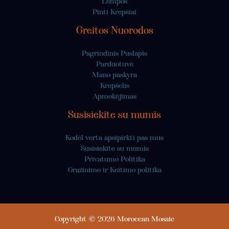
Lempos
Pinti Krepšiai
Greitos Nuorodos
Pagrindinis Puslapis
Parduotuvė
Mano paskyra
Krepšelis
Apmokėjimas
Susisiekite su mumis
Kodėl verta apsipirkti pas mus
Susisiekite su mumis
Privatumo Politika
Grąžinimo ir Keitimo politika
Copyright © 2026 Moroccan Mosaic