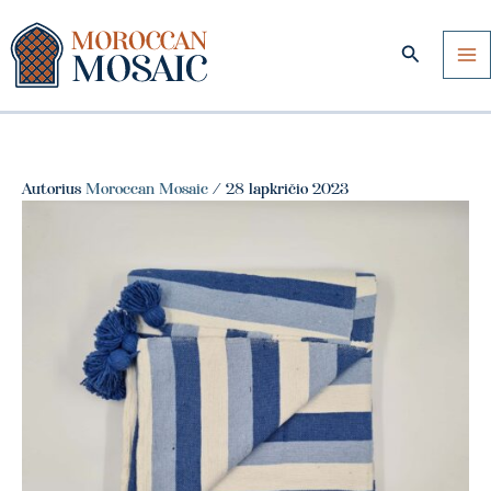
Pereiti
prie
Paieška
turinio
Autorius
Moroccan Mosaic
/
28 lapkričio 2023