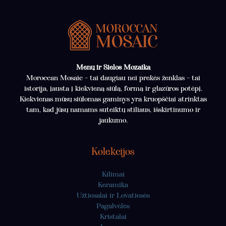
Menų ir Sielos Mozaika
Moroccan Mosaic – tai daugiau nei prekės ženklas – tai
istorija, įausta į kiekvieną siūlą, formą ir glazūros potėpį.
Kiekvienas mūsų siūlomas gaminys yra kruopščiai atrinktas
tam, kad jūsų namams suteiktų stiliaus, išskirtinumo ir
jaukumo.
Kolekcijos
Kilimai
Keramika
Užtiesalai ir Lovatiesės
Pagalvėlės
Kristalai