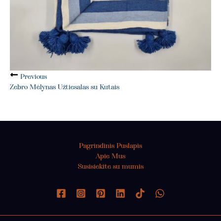
Previous
Zebro Mėlynas Užtiesalas su Kutais
Pagrindinis Puslapis
Apie Mus
Susisiekite su mumis