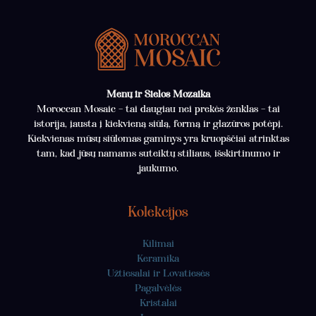
Menų ir Sielos Mozaika
Moroccan Mosaic – tai daugiau nei prekės ženklas – tai
istorija, įausta į kiekvieną siūlą, formą ir glazūros potėpį.
Kiekvienas mūsų siūlomas gaminys yra kruopščiai atrinktas
tam, kad jūsų namams suteiktų stiliaus, išskirtinumo ir
jaukumo.
Kolekcijos
Kilimai
Keramika
Užtiesalai ir Lovatiesės
Pagalvėlės
Kristalai