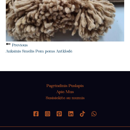
Previous
Auksinis Smėlis Pom poms Antklodė
Pagrindinis Puslapis
Apie Mus
Susisiekite su mumis