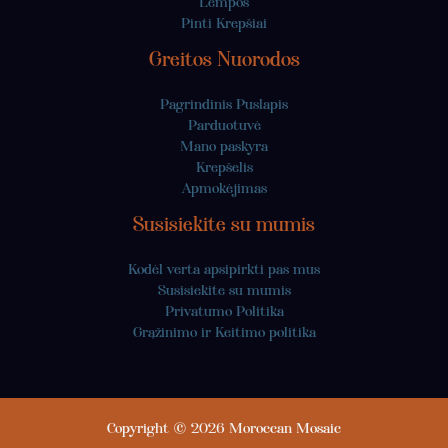
Lempos
Pinti Krepšiai
Greitos Nuorodos
Pagrindinis Puslapis
Parduotuvė
Mano paskyra
Krepšelis
Apmokėjimas
Susisiekite su mumis
Kodėl verta apsipirkti pas mus
Susisiekite su mumis
Privatumo Politika
Grąžinimo ir Keitimo politika
Copyright © 2026 Moroccan Mosaic