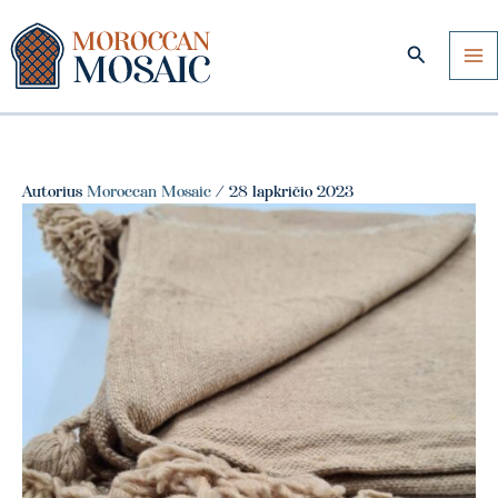
Pereiti
prie
Paieška
turinio
Autorius
Moroccan Mosaic
/
28 lapkričio 2023