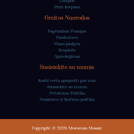
Lempos
Pinti Krepšiai
Greitos Nuorodos
Pagrindinis Puslapis
Parduotuvė
Mano paskyra
Krepšelis
Apmokėjimas
Susisiekite su mumis
Kodėl verta apsipirkti pas mus
Susisiekite su mumis
Privatumo Politika
Grąžinimo ir Keitimo politika
Copyright © 2026 Moroccan Mosaic