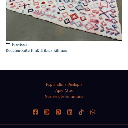
Previous
Boucharouite Pink Tribals Kilimas
Pagrindinis Puslapis
Apie Mus
Susisiekite su mumis