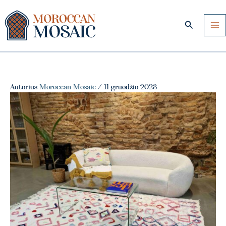
Pereiti
prie
Paieška
turinio
Autorius
Moroccan Mosaic
/
11 gruodžio 2023