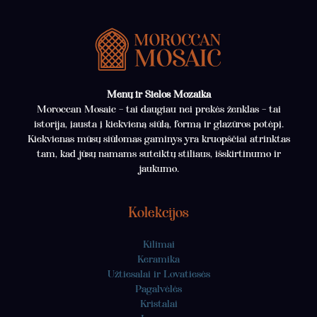
Menų ir Sielos Mozaika
Moroccan Mosaic – tai daugiau nei prekės ženklas – tai
istorija, įausta į kiekvieną siūlą, formą ir glazūros potėpį.
Kiekvienas mūsų siūlomas gaminys yra kruopščiai atrinktas
tam, kad jūsų namams suteiktų stiliaus, išskirtinumo ir
jaukumo.
Kolekcijos
Kilimai
Keramika
Užtiesalai ir Lovatiesės
Pagalvėlės
Kristalai