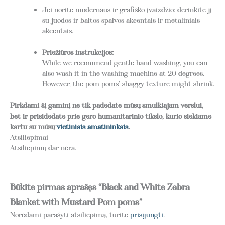
Jei norite modernaus ir grafiško įvaizdžio: derinkite jį
su juodos ir baltos spalvos akcentais ir metaliniais
akcentais.
Priežiūros instrukcijos:
While we recommend gentle hand washing, you can
also wash it in the washing machine at 20 degrees.
However, the pom poms’ shaggy texture might shrink.
Pirkdami šį gaminį ne tik padedate mūsų smulkiajam verslui,
bet ir prisidedate prie gero humanitarinio tikslo, kurio siekiame
kartu su mūsų
vietiniais amatininkais
.
Atsiliepimai
Atsiliepimų dar nėra.
Būkite pirmas aprašęs “Black and White Zebra
Blanket with Mustard Pom poms”
Norėdami parašyti atsiliepimą, turite
prisijungti
.