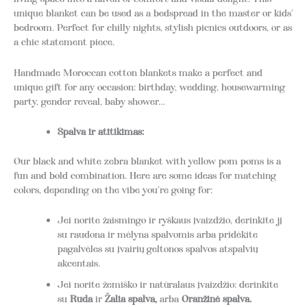
unique blanket can be used as a bedspread in the master or kids’
bedroom. Perfect for chilly nights, stylish picnics outdoors, or as
a chic statement piece.
Handmade Moroccan cotton blankets make a perfect and
unique gift for any occasion: birthday, wedding, housewarming
party, gender reveal, baby shower…
Spalva ir atitikimas:
Our black and white zebra blanket with yellow pom poms is a
fun and bold combination.
Here are some ideas for matching
colors, depending on the vibe you’re going for:
Jei norite žaismingo ir ryškaus įvaizdžio, derinkite jį
su raudona ir mėlyna spalvomis arba pridėkite
pagalvėles su įvairių geltonos spalvos atspalvių
akcentais.
Jei norite žemiško ir natūralaus įvaizdžio: derinkite
su
Ruda
ir
Žalia spalva,
arba
Oranžinė spalva.