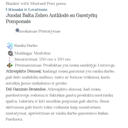
Blanket with Mustard Pom poms
Užtiesalai ir Lovatiesės
Juodai Balta Zebro Antklodė su Garstyčių
Pomponais
Nemokamas Pristatymas
Rankų Darbo
Medžiaga: Medvilnė
Išmatavimai: 250 cm x 150 cm
Prieinamumas: Produktas yra mūsų sandėlyje Lietuvoje.
Atkreipkite Dėmesį:
Kadangi mūsų gaminiai yra rankų darbo,
gali būti nedidelių audimo, rašto ar formos trūkumų, kurie
suteikia jiems unikalumo ir grožio.
Dėl Gaminio Išvaizdos:
Atkreipkite dėmesį, kad mūsų
parduotuvėje rodomų ir faktiškai gautų produktų nuotraukų
spalva, tekstūra ir kiti smulkūs požymiai gali skirtis. Šiuos
skirtumus gali lemti tokie veiksniai kaip monitoriaus
nustatymai, apšvietimas ar rankų darbo gaminimo būdas.
Parduota