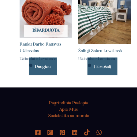
IŠPARDUOTA
Rankų Darbo Rausvas
Užtiesalas
Žalioji Zebro Lovatiesė
Užtiesalai ir Lovatiesės
Užtiesalai ir Lovatiesės
Daugiau
Į krepšelį
Pagrindinis Puslapis
Apie Mus
Susisiekite su mumis