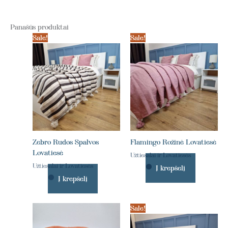
Panašūs produktai
Sale!
Sale!
Zebro Rudos Spalvos
Flamingo Rožinė Lovatiesė
Lovatiesė
Užtiesalai ir Lovatiesės
Užtiesalai ir Lovatiesės
Į krepšelį
Į krepšelį
Sale!