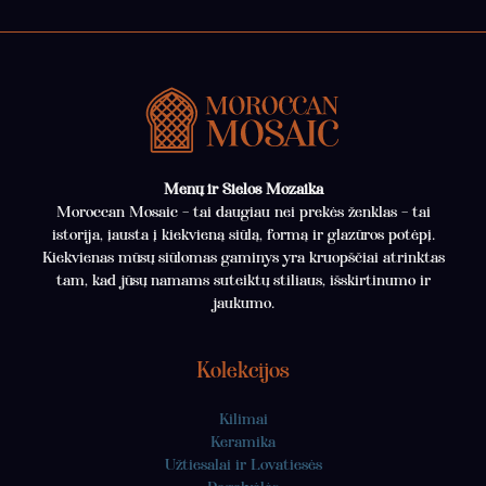
Menų ir Sielos Mozaika
Moroccan Mosaic – tai daugiau nei prekės ženklas – tai
istorija, įausta į kiekvieną siūlą, formą ir glazūros potėpį.
Kiekvienas mūsų siūlomas gaminys yra kruopščiai atrinktas
tam, kad jūsų namams suteiktų stiliaus, išskirtinumo ir
jaukumo.
Kolekcijos
Kilimai
Keramika
Užtiesalai ir Lovatiesės