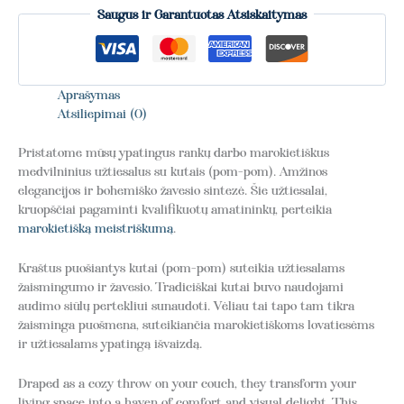
Saugus ir Garantuotas Atsiskaitymas
Aprašymas
Atsiliepimai (0)
Pristatome mūsų ypatingus rankų darbo marokietiškus
medvilninius užtiesalus su kutais (pom-pom). Amžinos
elegancijos ir bohemiško žavesio sintezė. Šie užtiesalai,
kruopščiai pagaminti kvalifikuotų amatininkų, perteikia
marokietišką meistriškumą
.
Kraštus puošiantys kutai (pom-pom) suteikia užtiesalams
žaismingumo ir žavesio. Tradiciškai kutai buvo naudojami
audimo siūlų pertekliui sunaudoti. Vėliau tai tapo tam tikra
žaisminga puošmena, suteikiančia marokietiškoms lovatiesėms
ir užtiesalams ypatingą išvaizdą.
Draped as a cozy throw on your couch, they transform your
living space into a haven of comfort and visual delight. This