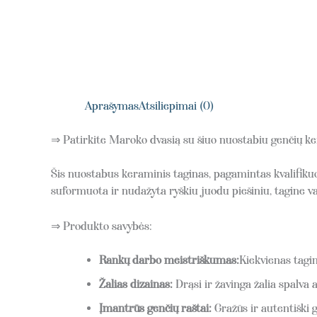
Aprašymas
Atsiliepimai (0)
⇒ Patirkite Maroko dvasią su šiuo nuostabiu genčių k
Šis nuostabus keraminis taginas, pagamintas kvalifikuo
suformuota ir nudažyta ryškiu juodu piešiniu, tagine va
⇒ Produkto savybės:
Rankų darbo meistriškumas:
Kiekvienas tagi
Žalias dizainas:
Drąsi ir žavinga žalia spalva 
Įmantrūs genčių raštai:
Gražūs ir autentiški 