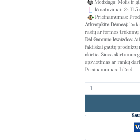
Medžiaga: Molis ir gl
Išmatavimai: ∅: 11.5 
Prieinamumas: Produ
Atkreipkite Dėmesį:
kadan
raštų ar formos trūkumų, 
Dėl Gaminio Išvaizdos:
At
faktiškai gautų produktų 
skirtis. Šiuos skirtumus g
apšvietimas ar rankų da
Prieinamumas:
Liko 4
Sau