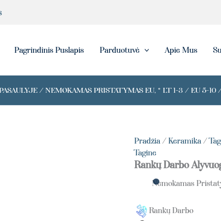
produkto
s
kiekis:
Handmade
Green
Olive
eška
Pagrindinis Puslapis
Parduotuvė
Apie Mus
Su
Small
Tagine
ASAULYJE / NEMOKAMAS PRISTATYMAS EU, * LT 1-3 / EU 5-10 /
Pradžia
/
Keramika
/
Tag
Tagine
Rankų Darbo Alyvuog
Nemokamas Prista
Rankų Darbo