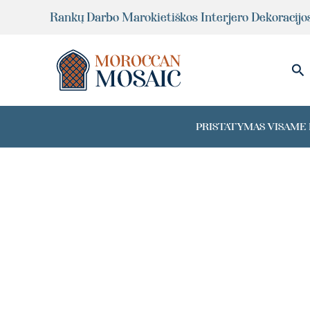
Pereiti
Rankų Darbo Marokietiškos Interjero Dekoracijo
prie
turinio
Pai
PRISTATYMAS VISAME P