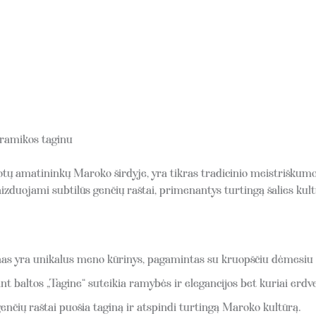
eramikos taginu
tų amatininkų Maroko širdyje, yra tikras tradicinio meistriškumo
izduojami subtilūs genčių raštai, primenantys turtingą šalies kult
nas yra unikalus meno kūrinys, pagamintas su kruopščiu dėmesiu
ant baltos „Tagine“ suteikia ramybės ir elegancijos bet kuriai erdve
genčių raštai puošia taginą ir atspindi turtingą Maroko kultūrą.