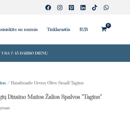
Olive
Small
Tagine
sisiekite su mumis
Tinklaraštis
B2B
 USA 7-15 DARBO DIENŲ
ine
/ Handmade Green Olive Small Tagine
ių Dizaino Mažos Žalios Spalvos "Tagine"
tymas