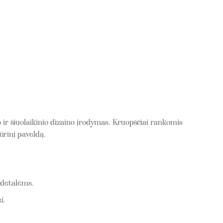
 ir šiuolaikinio dizaino įrodymas. Kruopščiai rankomis
ūrinį paveldą.
 detalėms.
i.