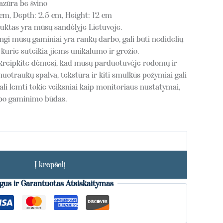
azūra be švino
cm, Depth: 2.5 cm, Height: 12 cm
ktas yra mūsų sandėlyje Lietuvoje.
gi mūsų gaminiai yra rankų darbo, gali būti nedidelių
kurie suteikia jiems unikalumo ir grožio.
kreipkite dėmesį, kad mūsų parduotuvėje rodomų ir
nuotraukų spalva, tekstūra ir kiti smulkūs požymiai gali
ali lemti tokie veiksniai kaip monitoriaus nustatymai,
rbo gaminimo būdas.
Į krepšelį
gus ir Garantuotas Atsiskaitymas