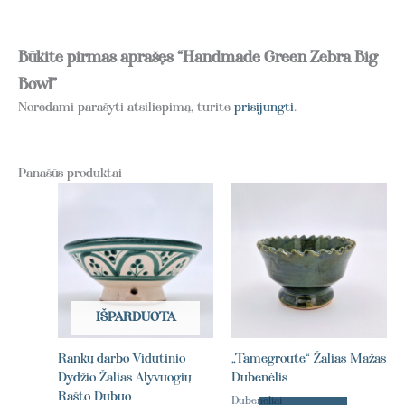
Būkite pirmas aprašęs “Handmade Green Zebra Big
Bowl”
Norėdami parašyti atsiliepimą, turite
prisijungti
.
Panašūs produktai
IŠPARDUOTA
Rankų darbo Vidutinio
„Tamegroute“ Žalias Mažas
Dydžio Žalias Alyvuogių
Dubenėlis
Rašto Dubuo
Dubenėliai