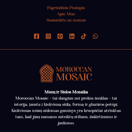
Pagrindinis Puslapis
Apie Mus
Susisiekite su mumis
Menų ir Sielos Mozaika
Moroccan Mosaic – tai daugiau nei prekės ženklas – tai
istorija, įausta į kiekvieną siūlą, formą ir glazūros potėpį.
Kiekvienas mūsų siūlomas gaminys yra kruopščiai atrinktas
tam, kad jūsų namams suteiktų stiliaus, išskirtinumo ir
jaukumo.