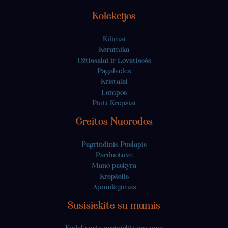
Kolekcijos
Kilimai
Keramika
Užtiesalai ir Lovatiesės
Pagalvėlės
Kristalai
Lempos
Pinti Krepšiai
Greitos Nuorodos
Pagrindinis Puslapis
Parduotuvė
Mano paskyra
Krepšelis
Apmokėjimas
Susisiekite su mumis