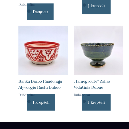
Dubenėliai
Į krepšelį
Daugiau
Rankų Darbo Raudonųjų
„Tamegroute“ Žalias
Alyvuogių Raštų Dubuo
Vidutinis Dubuo
Dubenėliai
Dubenėliai
Į krepšelį
Į krepšelį