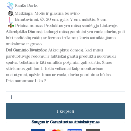
Rankų Darbo
Medžiaga: Molis ir glazūra be švino
Išmatavimai: ∅: 20 cm, gylis: 7 cm, aukštis: 8 cm.
Prieinamumas: Produktas yra mūsų sandėlyje Lietuvoje.
Atkreipkite Dėmesį:
kadangi mūsų gaminiai yra rankų darbo, gali
būti nedidelių raštų ar formos trūkumų, kurie suteikia jiems
unikalumo ir grožio.
Dėl Gaminio Išvaizdos:
Atkreipkite dėmesį, kad mūsų
parduotuvėje rodomų ir faktiškai gautų produktų nuotraukų
spalva, tekstūra ir kiti smulkūs požymiai gali skirtis. Šiuos
skirtumus gali lemti tokie veiksniai kaip monitoriaus
nustatymai, apšvietimas ar rankų darbo gaminimo būdas.
Prieinamumas:
Liko 2
Į krepšelį
Saugus ir Garantuotas Atsiskaitymas