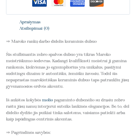
Aprašymas
Atsiliepimai (0)
⇒ Maroko rankų darbo didelis keraminis dubuo
Šis stulbinantis zebro spalvos dubuo yra tikras Maroko
meistriškumo šedevras. Kadangi kvalifikuoti meistrai jį gamina
rankomis, kiekvienas jo egzempliorius yra unikalus, pasižymi
sudėtingu dizainu ir autentišku, žemišku žavesiu. Todėl šis
nepaprastas marokietiškas keraminis dubuo taps patraukliu jūsų
gyvenamosios erdvės akcentu.
Iš aukštos kokybės
molio
pagaminto dubenėlio su drąsiu zebro
raštu jūsų namų interjerui suteiks laukinės elegancijos. Be to, dėl
didelio dydžio jis puikiai tinka salotoms, vaisiams patiekti arba
kaip įspūdingas centrinis akcentas.
⇒ Pagrindinės savybės: