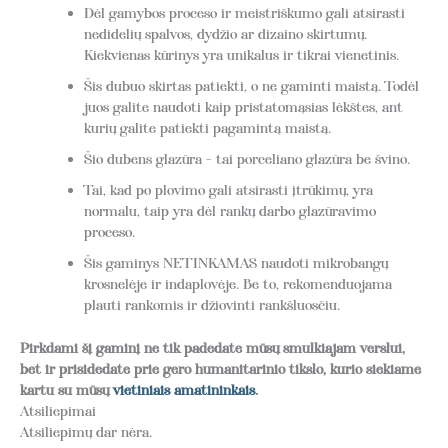
Dėl gamybos proceso ir meistriškumo gali atsirasti
nedidelių spalvos, dydžio ar dizaino skirtumų.
Kiekvienas kūrinys yra unikalus ir tikrai vienetinis.
Šis dubuo skirtas patiekti, o ne gaminti maistą. Todėl
juos galite naudoti kaip pristatomąsias lėkštes, ant
kurių galite patiekti pagamintą maistą.
Šio dubens glazūra - tai porceliano glazūra be švino.
Tai, kad po plovimo gali atsirasti įtrūkimų, yra
normalu, taip yra dėl rankų darbo glazūravimo
proceso.
Šis gaminys NETINKAMAS naudoti mikrobangų
krosnelėje ir indaplovėje. Be to, rekomenduojama
plauti rankomis ir džiovinti rankšluosčiu.
Pirkdami šį gaminį ne tik padedate mūsų smulkiajam verslui,
bet ir prisidedate prie gero humanitarinio tikslo, kurio siekiame
kartu su mūsų
vietiniais amatininkais
.
Atsiliepimai
Atsiliepimų dar nėra.