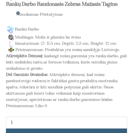
Rankų Darbo Raudonasis Zebras Mažasis Tagine
Nemokamas Pristatymas
Rankų Darbo
Medžiaga: Molis ir glazūra be švino
Išmatavimai: ∅: 11.5 cm, Depth: 2.5 cm, Height: 12 cm
Prieinamumas: Produktas yra mūsų sandėlyje Lietuvoje.
Atkreipkite Dėmesį:
kadangi mūsų gaminiai yra rankų darbo, gali
būti nedidelių raštų ar formos trūkumų, kurie suteikia jiems
unikalumo ir grožio.
Dėl Gaminio Išvaizdos:
Atkreipkite dėmesį, kad mūsų
parduotuvėje rodomų ir faktiškai gautų produktų nuotraukų
spalva, tekstūra ir kiti smulkūs požymiai gali skirtis. Šiuos
skirtumus gali lemti tokie veiksniai kaip monitoriaus
nustatymai, apšvietimas ar rankų darbo gaminimo būdas.
Prieinamumas:
Liko 6