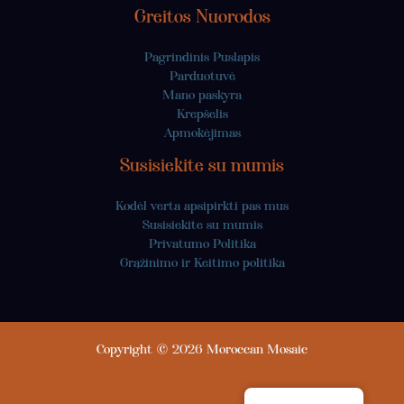
Greitos Nuorodos
Pagrindinis Puslapis
Parduotuvė
Mano paskyra
Krepšelis
Apmokėjimas
Susisiekite su mumis
Kodėl verta apsipirkti pas mus
Susisiekite su mumis
Privatumo Politika
Grąžinimo ir Keitimo politika
Copyright © 2026 Moroccan Mosaic