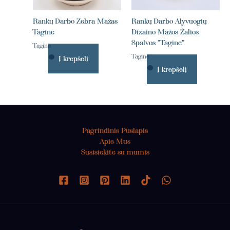
Rankų Darbo Zebra Mažas
Rankų Darbo Alyvuogių
Tagine
Dizaino Mažos Žalios
Spalvos "Tagine"
Tagine
Tagine
Į krepšelį
Į krepšelį
Pagrindinis Puslapis
Apie Mus
Susisiekite su mumis