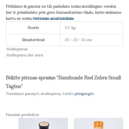
Pirkdami šį gaminį ne tik padedate mūsų smulkiajam verslui,
bet ir prisidedate prie gero humanitarinio tikslo, kurio siekiame
kartu su mūsų
vietiniais amatininkais
.
Svoris
2,7 kg
Išmatavimai
32 × 32 × 13 cm
Atsiliepimai
Atsiliepimų dar nėra.
Būkite pirmas aprašęs “Handmade Red Zebra Small
Tagine”
Norėdami parašyti atsiliepimą, turite
prisijungti
.
Panašūs produktai