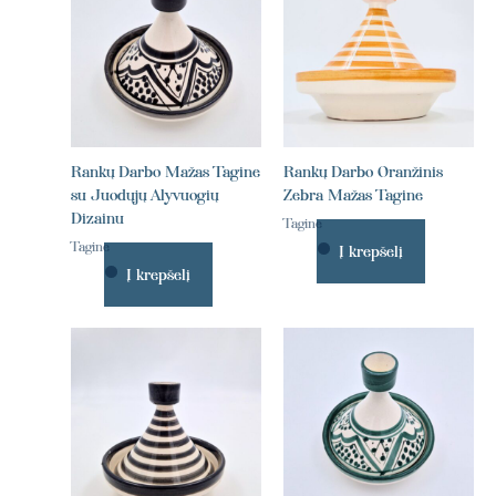
Rankų Darbo Mažas Tagine
Rankų Darbo Oranžinis
su Juodųjų Alyvuogių
Zebra Mažas Tagine
Dizainu
Tagine
Tagine
Į krepšelį
Į krepšelį