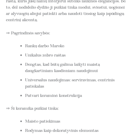
raštą, kuris jūsų namų interjerui suteiks laukinės elegancijos. Be
to, dėl nedidelio dydžio ji puikiai tinka medui, sviestui, uogienei
ar alyvuogių aliejui patiekti arba naudoti tiesiog kaip įspūdingą
centrinį akcentą.
⇒ Pagrindinės savybės:
Rankų darbo Maroke
Unikalus zebro raštas
Dengtas, kad būtų galima laikyti maistą
daugkartiniam kasdieniam naudojimui
Universalus naudojimas: serviravimas, centrinis
patiekalas
Patvari keraminė konstrukcija
⇒ Ši keramika puikiai tinka:
Maisto patiekimas
Rodymas kaip dekoratyvinis elementas