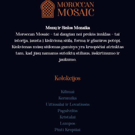
Menų ir Sielos Mozaika
Moroccan Mosaic – tai daugiau nei prekės ženklas – tai
istorija, įausta į kiekvieną siūlą, formą ir glazūros potėpį.
Kiekvienas mūsų siūlomas gaminys yra kruopščiai atrinktas
tam, kad jūsų namams suteiktų stiliaus, išskirtinumo ir
jaukumo.
Kolekcijos
Kilimai
Keramika
Užtiesalai ir Lovatiesės
Pagalvėlės
Kristalai
Lempos
Pinti Krepšiai