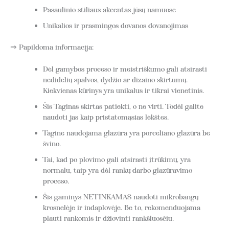
Pasaulinio stiliaus akcentas jūsų namuose
Unikalios ir prasmingos dovanos dovanojimas
⇒ Papildoma informacija:
Dėl gamybos proceso ir meistriškumo gali atsirasti
nedidelių spalvos, dydžio ar dizaino skirtumų.
Kiekvienas kūrinys yra unikalus ir tikrai vienetinis.
Šis Taginas skirtas patiekti, o ne virti. Todėl galite
naudoti jas kaip pristatomąsias lėkštes.
Tagine naudojama glazūra yra porceliano glazūra be
švino.
Tai, kad po plovimo gali atsirasti įtrūkimų, yra
normalu, taip yra dėl rankų darbo glazūravimo
proceso.
Šis gaminys NETINKAMAS naudoti mikrobangų
krosnelėje ir indaplovėje. Be to, rekomenduojama
plauti rankomis ir džiovinti rankšluosčiu.