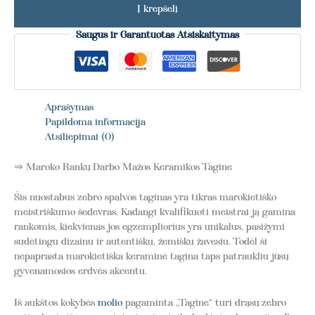
Į krepšelį
Saugus ir Garantuotas Atsiskaitymas
Aprašymas
Papildoma informacija
Atsiliepimai (0)
⇒ Maroko Rankų Darbo Mažos Keramikos Tagine
Šis nuostabus zebro spalvos taginas yra tikras marokietiško
meistriškumo šedevras. Kadangi kvalifikuoti meistrai ją gamina
rankomis, kiekvienas jos egzempliorius yra unikalus, pasižymi
sudėtingu dizainu ir autentišku, žemišku žavesiu. Todėl ši
nepaprasta marokietiška keraminė tagina taps patraukliu jūsų
gyvenamosios erdvės akcentu.
Iš aukštos kokybės
molio
pagaminta „Tagine“ turi drąsų zebro