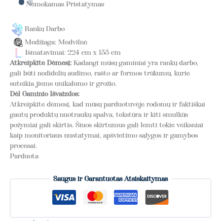
Nemokamas Pristatymas
Rankų Darbo
Medžiaga: Medvilnė
Išmatavimai: 224 cm x 155 cm
Atkreipkite Dėmesį:
Kadangi mūsų gaminiai yra rankų darbo,
gali būti nedidelių audimo, rašto ar formos trūkumų, kurie
suteikia jiems unikalumo ir grožio.
Dėl Gaminio Išvaizdos:
Atkreipkite dėmesį, kad mūsų parduotuvėje rodomų ir faktiškai
gautų produktų nuotraukų spalva, tekstūra ir kiti smulkūs
požymiai gali skirtis. Šiuos skirtumus gali lemti tokie veiksniai
kaip monitoriaus nustatymai, apšvietimo sąlygos ir gamybos
procesai.
Parduota
Saugus ir Garantuotas Atsiskaitymas