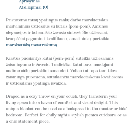
Aprašymas
Atsiliepimai (0)
Pristatome mūsų ypatingus rankų darbo marokietiškus
medvilninius užtiesalus su kutais (pom-pom). Amžinos
elegancijos ir bohemiško žavesio sintezė. Šie užtiesalai,
kruopščiai pagaminti kvalifikuotų amatininkų, perteikia
marokietišką meistriškumą
.
Kraštus puošiantys kutai (pom-pom) suteikia užtiesalams
žaismingumo ir žavesio. Tradiciškai kutai buvo naudojami
audimo siūlų pertekliui sunaudoti. Vėliau tai tapo tam tikra
žaisminga puošmena, suteikiančia marokietiškoms lovatiesėms
ir užtiesalams ypatingą išvaizdą.
Draped as a cozy throw on your couch, they transform your
living space into a haven of comfort and visual delight. This
unique blanket can be used as a bedspread in the master or kids’
bedroom. Perfect for chilly nights, stylish picnics outdoors, or as
a chic statement piece.