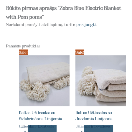
Būkite pirmas aprašęs “Zebra Blue Electric Blanket
with Pom poms”
Norėdami parašyti atsiliepimą, turite
prisijungti
.
Panašūs produktai
Sale!
Sale!
Baltas Užtiesalas su
Baltas Užtiesalas su
Sidabrinėmis Linijomis
Juodomis Linijomis
Užtiesalai ir Lovatiesės
Užtiesalai ir Lovatiesės