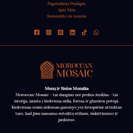
Pagrindinis Puslapis
Apie Mus
Susisiekite su mumis
Menų ir Sielos Mozaika
Moroccan Mosaic – tai daugiau nei prekės ženklas – tai
istorija, įausta į kiekvieną siūlą, formą ir glazūros potėpį.
Kiekvienas mūsų siūlomas gaminys yra kruopščiai atrinktas
tam, kad jūsų namams suteiktų stiliaus, išskirtinumo ir
jaukumo.