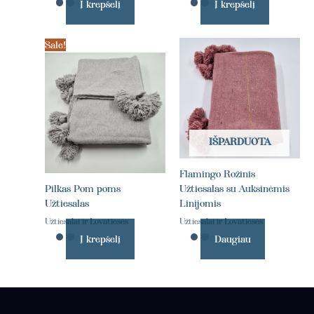
Į krepšelį
Į krepšelį
Sale!
IŠPARDUOTA
Flamingo Rožinis
Pilkas Pom poms
Užtiesalas su Auksinėmis
Užtiesalas
Linijomis
Užtiesalai ir Lovatiesės
Užtiesalai ir Lovatiesės
Į krepšelį
Daugiau