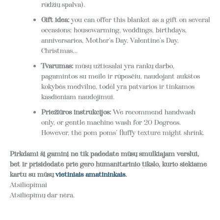
rūdžių spalva).
Gift idea:
you can offer this blanket as a gift on several
occasions; housewarming, weddings, birthdays,
anniversaries, Mother’s Day, Valentine’s Day,
Christmas…
Tvarumas:
mūsų užtiesalai yra rankų darbo,
pagamintos su meile ir rūpesčiu, naudojant aukštos
kokybės medvilnę, todėl yra patvarios ir tinkamos
kasdieniam naudojimui.
Priežiūros instrukcijos:
We recommend handwash
only, or gentle machine wash for 20 Degrees.
However, the pom poms’ fluffy texture might shrink.
Pirkdami šį gaminį ne tik padedate mūsų smulkiajam verslui,
bet ir prisidedate prie gero humanitarinio tikslo, kurio siekiame
kartu su mūsų
vietiniais amatininkais
.
Atsiliepimai
Atsiliepimų dar nėra.