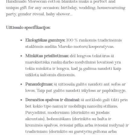
Handmade Moroccan cotton blankets make a perfect and
unique gift for any occasion: birthday, wedding, housewarming
party, gender reveal, baby shower…
Užtiesalo specifikacijos:
Ekologiškas gaminys:
100 % rankomis tradicinėmis
staklėmis audžia Maroko moterų kooperatyvas.
Minkštas prisilietimas:
dėl lengvos tekstūros ši
marokietiška rankų darbo medvilninė lovatiesė yra
tokia minkšta ir lengva, kad ją galima naudoti kaip
užklotą šaltomis dienomis.
Panaudojimas:
šį užtiesalą galite naudoti ant sofos ar
lovos. Taip pat galite naudoti iškylose ar paplūdimyje.
Derančios spalvos ir dizainai:
ši antklodė gali tikti prie
bet kokio tipo namų ir mobiliųjų namelių stiliaus.
Pavyzdžiui, moderniam (derinkite su juodais
akcentais), bohemiškam (derinkite su balta ir
kreminės spalvos, šviesiai pilka arba šviesiai mėlyna) ir
tradiciniam (derinkite su garstyčių geltona arba