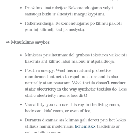
Priežiūros instrukcijos: Rekomenduojame valyti
sausuoju būdu ir šluostyti mazgų kryptimi.
Rekomendacija: Rekomenduojame po kilimu pakloti
guminį kilimėlį, kad jis neslystų.
⇒ Mūsų kilimo savybės:
Minkštas prisilietimas: dėl grubios tekstūros vaikščioti
basomis ant kilimo labai malonu ir atpalaiduoja,
Positive energy: Wool has a natural protective
membrane that acts to repel moisture and is also
naturally stain resistant. Wool textile
doesn’t conduct
static electricity in the way synthetic textiles do
. Less
static electricity means less dirt!
Versatility: you can use this rug in the living room,
bedroom, kids’ room, or even office,
Derantis dizainas: šis kilimas gali derėti prie bet kokio
stiliaus namų: modernaus,
bohemiško
, tradicinio ar
net mobiliųjų namų.