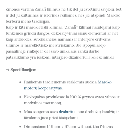
Žmonės vertina Zanafi kilimus ne tik dėl jų estetinių savybių, bet
ir dėl jų kultūrinės ir istorinės reikšmės, nes jie atspindi Maroko
berberų meno tradicijas.
Kaip ir kiti marokietiški kilimai, "Zanafi" kilimai naudojami kaip
funkcinės grindų dangos, dekoratyviniai sienų elementai ar net
kaip antklodės, suteikiančios namams ir interjero erdvėms
šilumos ir marokietiško meistriškumo. Jie išpopuliarėjo
pasaulinėje rinkoje ir dėl savo unikalaus rankų darbo
patrauklumo yra ieškomi interjero dizainerių ir kolekcininkų.
⇒ Specifikacijos:
Rankomis tradicinėmis staklėmis audžia
Maroko
moterų kooperatyvas
,
Ekologiškas produktas: Iš 100 % grynos avies vilnos ir
medvilnės metmenų,
Mes saugome savo
drabužius
nuo drabužių kandžių ir
išvalome juos prieš išsiųsdami,
Dimensions: 149 cm x 92 cm without the fringes,