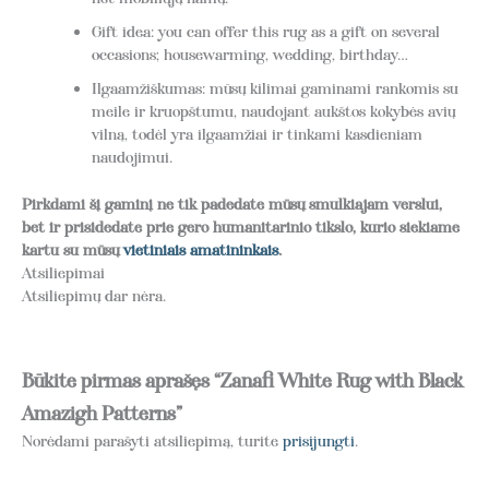
Gift idea: you can offer this rug as a gift on several
occasions; housewarming, wedding, birthday…
Ilgaamžiškumas: mūsų kilimai gaminami rankomis su
meile ir kruopštumu, naudojant aukštos kokybės avių
vilną, todėl yra ilgaamžiai ir tinkami kasdieniam
naudojimui.
Pirkdami šį gaminį ne tik padedate mūsų smulkiajam verslui,
bet ir prisidedate prie gero humanitarinio tikslo, kurio siekiame
kartu su mūsų
vietiniais amatininkais
.
Atsiliepimai
Atsiliepimų dar nėra.
Būkite pirmas aprašęs “Zanafi White Rug with Black
Amazigh Patterns”
Norėdami parašyti atsiliepimą, turite
prisijungti
.