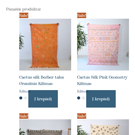
Panašūs produktai
Sale!
Sale!
Cactus silk Berber tales
Cactus Silk Pink Geometry
Oranžinis Kilimas
Kilimas
Kilimai
Kilimai
Į krepšelį
Į krepšelį
Sale!
Sale!