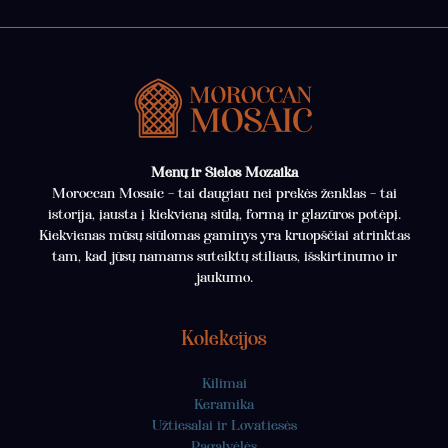
Menų ir Sielos Mozaika
Moroccan Mosaic – tai daugiau nei prekės ženklas – tai
istorija, įausta į kiekvieną siūlą, formą ir glazūros potėpį.
Kiekvienas mūsų siūlomas gaminys yra kruopščiai atrinktas
tam, kad jūsų namams suteiktų stiliaus, išskirtinumo ir
jaukumo.
Kolekcijos
Kilimai
Keramika
Užtiesalai ir Lovatiesės
Pagalvėlės