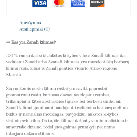
Aprašymas
Atsiliepimai (0)
⇒ Kas yra Zanafi kilimas?
100 % rankų darbo iš aukštos kokybės vilnos Zanafi kilimai, dar
vadinami Zenafi arba Azanafi kilimais, yra marokietiškų berberų
kilimų rūšis, kilusi iš Zanafi genties Vidurio Atlaso regione
Maroke.
Šių rankomis austų kilimų raštai yra saviti, paprastai
geometrinių raštų, kuriuose dažnai naudojami rombai,
trikampiai ir kitos abstrakčios figūros bei berberų simboliai.
Zanafi kilimai gaminami naudojant tradicinius berberų audimo
būdus ir natūralias medžiagas, pavyzdžiui, aukštos kokybės
vietinių avių vilną. Be to, šie kilimai dažnai yra minimalistinio ir
simetriško dizaino, todėl juos galima pritaikyti įvairiems
interjero dekoro stiliams.