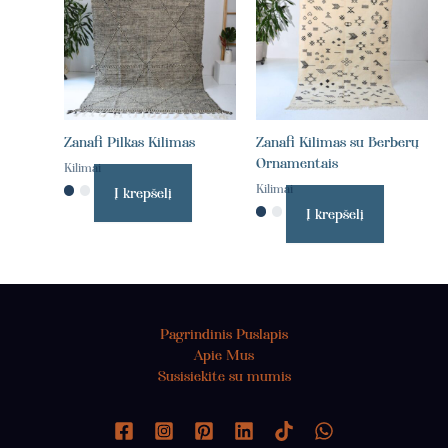
Zanafi Pilkas Kilimas
Zanafi Kilimas su Berberų
Ornamentais
Kilimai
Kilimai
Į krepšelį
Į krepšelį
Pagrindinis Puslapis
Apie Mus
Susisiekite su mumis