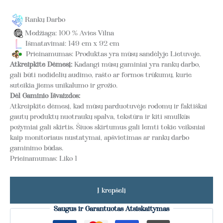
Rankų Darbo
Medžiaga: 100 % Avies Vilna
Išmatavimai: 149 cm x 92 cm
Prieinamumas: Produktas yra mūsų sandėlyje Lietuvoje.
Atkreipkite Dėmesį:
Kadangi mūsų gaminiai yra rankų darbo,
gali būti nedidelių audimo, rašto ar formos trūkumų, kurie
suteikia jiems unikalumo ir grožio.
Dėl Gaminio Išvaizdos:
Atkreipkite dėmesį, kad mūsų parduotuvėje rodomų ir faktiškai
gautų produktų nuotraukų spalva, tekstūra ir kiti smulkūs
požymiai gali skirtis. Šiuos skirtumus gali lemti tokie veiksniai
kaip monitoriaus nustatymai, apšvietimas ar rankų darbo
gaminimo būdas.
Prieinamumas:
Liko 1
Į krepšelį
Saugus ir Garantuotas Atsiskaitymas