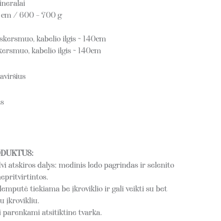
ineralai
 cm / 600 – 700 g
kersmuo, kabelio ilgis ~ 140cm
ersmuo, kabelio ilgis ~ 140cm
aviršius
s
ODUKTUS:
vi atskiros dalys: medinis ledo pagrindas ir selenito
epritvirtintos.
emputė tiekiama be įkroviklio ir gali veikti su bet
 įkrovikliu.
 parenkami atsitiktine tvarka.