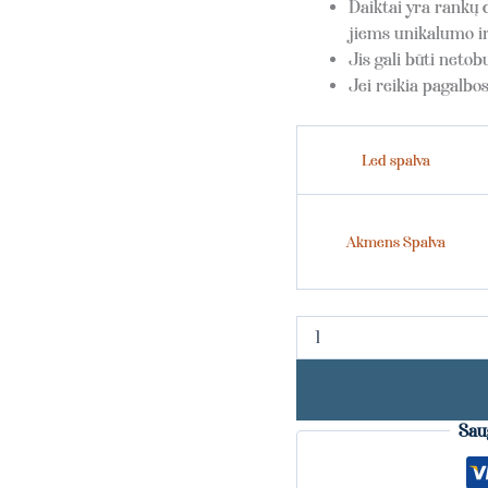
Daiktai yra rankų d
jiems unikalumo ir
Jis gali būti neto
Jei reikia pagalbo
Led spalva
Akmens Spalva
Sau