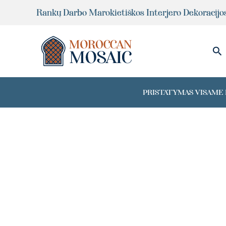
Pereiti
Rankų Darbo Marokietiškos Interjero Dekoracijo
prie
turinio
Pai
PRISTATYMAS VISAME P