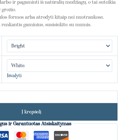
arbo ir pagaminti iš natūralių medžiagų, o tai suteikia
 grožio.
bulos formos arba atrodyti kitaip nei nuotraukose.
s renkantis gaminius, susisiekite su mumis.
Išvalyti
Į krepšelį
gus ir Garantuotas Atsiskaitymas