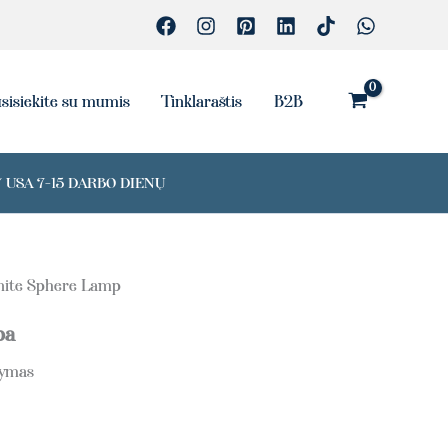
sisiekite su mumis
Tinklaraštis
B2B
 USA 7-15 DARBO DIENŲ
nite Sphere Lamp
pa
tymas