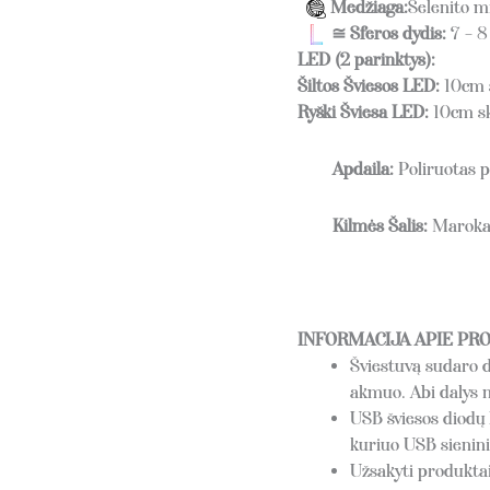
Medžiaga:
Selenito m
≅ Sferos dydis:
7 – 8
LED (2 parinktys):
Šiltos Šviesos LED:
10cm s
Ryški Šviesa LED:
10cm sk
Apdaila:
Poliruotas p
Kilmės Šalis:
Maroka
INFORMACIJA APIE PR
Šviestuvą sudaro d
akmuo. Abi dalys n
USB šviesos diodų l
kuriuo USB sieniniu
Užsakyti produktai