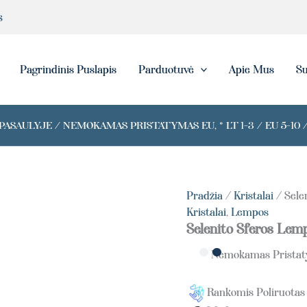
produkto
s
kiekis:
Selenite
Sphere
Lamp
eška
Pagrindinis Puslapis
Parduotuvė
Apie Mus
Su
ASAULYJE / NEMOKAMAS PRISTATYMAS EU, * LT 1-3 / EU 5-10 /
Pradžia
/
Kristalai
/ Sele
Kristalai
,
Lempos
Selenito Sferos Lem
Nemokamas Prista
Rankomis Poliruotas