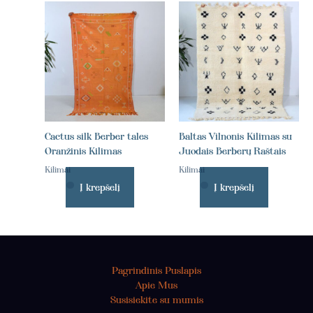
Cactus silk Berber tales
Baltas Vilnonis Kilimas su
Oranžinis Kilimas
Juodais Berberų Raštais
Kilimai
Kilimai
Į krepšelį
Į krepšelį
Pagrindinis Puslapis
Apie Mus
Susisiekite su mumis