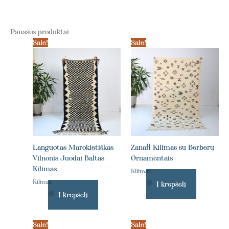
Panašūs produktai
Sale!
Sale!
Languotas Marokietiškas
Zanafi Kilimas su Berberų
Vilnonis Juodai Baltas
Ornamentais
Kilimas
Kilimai
Kilimai
Į krepšelį
Į krepšelį
Sale!
Sale!