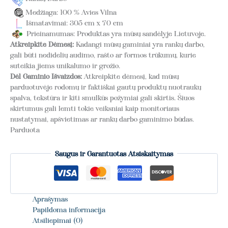
Medžiaga: 100 % Avies Vilna
Išmatavimai: 305 cm x 70 cm
Prieinamumas: Produktas yra mūsų sandėlyje Lietuvoje.
Atkreipkite Dėmesį:
Kadangi mūsų gaminiai yra rankų darbo,
gali būti nedidelių audimo, rašto ar formos trūkumų, kurie
suteikia jiems unikalumo ir grožio.
Dėl Gaminio Išvaizdos:
Atkreipkite dėmesį, kad mūsų
parduotuvėje rodomų ir faktiškai gautų produktų nuotraukų
spalva, tekstūra ir kiti smulkūs požymiai gali skirtis. Šiuos
skirtumus gali lemti tokie veiksniai kaip monitoriaus
nustatymai, apšvietimas ar rankų darbo gaminimo būdas.
Parduota
Saugus ir Garantuotas Atsiskaitymas
Aprašymas
Papildoma informacija
Atsiliepimai (0)