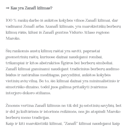
⇒ Kas yra Zanafi kilimas?
100 % rankų darbo iš aukštos kokybės vilnos Zanafi kilimai, dar
vadinami Zenafi arba Azanafi kilimais, yra marokietiškų berberų
kilimų rūšis, kilusi iš Zanafi genties Vidurio Atlaso regione
Maroke.
Šių rankomis austų kilimų raštai yra saviti, paprastai
geometrinių raštų, kuriuose dažnai naudojami rombai,
trikampiai ir kitos abstrakčios figūros bei berberų simboliai.
Zanafi kilimai gaminami naudojant tradicinius berberų audimo
būdus ir natūralias medžiagas, pavyzdžiui, aukštos kokybės
vietinių avių vilną. Be to, šie kilimai dažnai yra minimalistinio ir
simetriško dizaino, todėl juos galima pritaikyti įvairiems
interjero dekoro stiliams.
Žmonės vertina Zanafi kilimus ne tik dėl jų estetinių savybių, bet
ir dėl jų kultūrinės ir istorinės reikšmės, nes jie atspindi Maroko
berberų meno tradicijas.
Kaip ir kiti marokietiški kilimai, "Zanafi" kilimai naudojami kaip