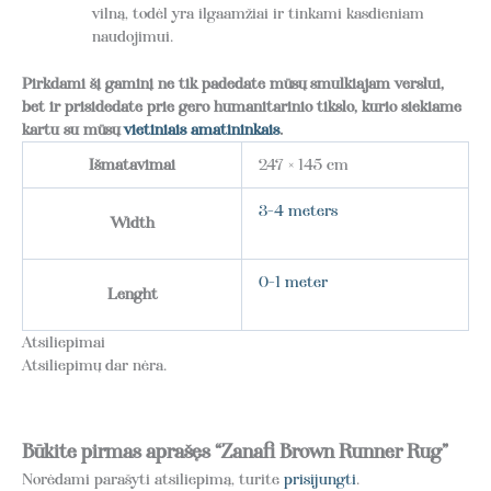
vilną, todėl yra ilgaamžiai ir tinkami kasdieniam
naudojimui.
Pirkdami šį gaminį ne tik padedate mūsų smulkiajam verslui,
bet ir prisidedate prie gero humanitarinio tikslo, kurio siekiame
kartu su mūsų
vietiniais amatininkais
.
Išmatavimai
247 × 145 cm
3-4 meters
Width
0-1 meter
Lenght
Atsiliepimai
Atsiliepimų dar nėra.
Būkite pirmas aprašęs “Zanafi Brown Runner Rug”
Norėdami parašyti atsiliepimą, turite
prisijungti
.