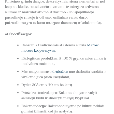
funkcinės grindų dangos, dekoratyviniai sienų elementai ar net
kaip antklodės, suteikiančios namams ir interjero erdvėms
šilumos ir marokietiško meistriškumo. Jie išpopuliarėjo
pasaulinėje rinkoje ir dėl savo unikalaus rankų darbo
patrauklumo yra ieškomi interjero dizainerių ir kolekcininkų.
⇒ Specifikacijos:
Rankomis tradicinėmis staklėmis audžia
Maroko
moterų kooperatyvas
,
Ekologiškas produktas: Iš 100 % grynos avies vilnos ir
medvilnės metmenų,
Mes saugome savo
drabužius
nuo drabužių kandžių ir
išvalome juos prieš išsiųsdami,
Dydis: 305 cm x 70 cm be kutų,
Priežiūros instrukcijos: Rekomenduojame valyti
sausuoju būdu ir šluostyti mazgų kryptimi.
Rekomendacija: Rekomenduojame po kilimu pakloti
guminį kilimėlį, kad jis neslystų.