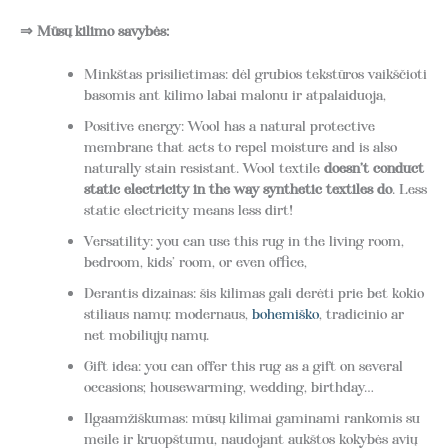
⇒ Mūsų kilimo savybės:
Minkštas prisilietimas: dėl grubios tekstūros vaikščioti
basomis ant kilimo labai malonu ir atpalaiduoja,
Positive energy: Wool has a natural protective
membrane that acts to repel moisture and is also
naturally stain resistant. Wool textile
doesn’t conduct
static electricity in the way synthetic textiles do
. Less
static electricity means less dirt!
Versatility: you can use this rug in the living room,
bedroom, kids’ room, or even office,
Derantis dizainas: šis kilimas gali derėti prie bet kokio
stiliaus namų: modernaus,
bohemiško
, tradicinio ar
net mobiliųjų namų.
Gift idea: you can offer this rug as a gift on several
occasions; housewarming, wedding, birthday…
Ilgaamžiškumas: mūsų kilimai gaminami rankomis su
meile ir kruopštumu, naudojant aukštos kokybės avių