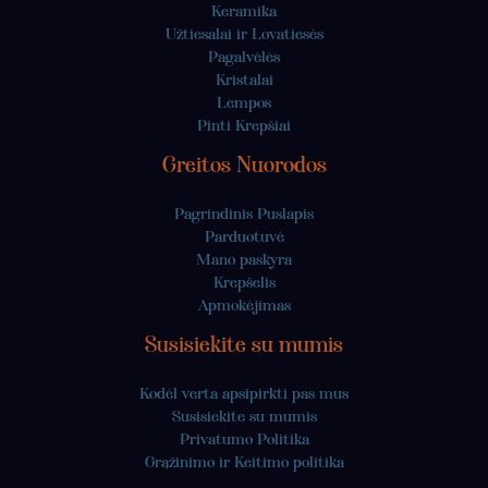
Keramika
Užtiesalai ir Lovatiesės
Pagalvėlės
Kristalai
Lempos
Pinti Krepšiai
Greitos Nuorodos
Pagrindinis Puslapis
Parduotuvė
Mano paskyra
Krepšelis
Apmokėjimas
Susisiekite su mumis
Kodėl verta apsipirkti pas mus
Susisiekite su mumis
Privatumo Politika
Grąžinimo ir Keitimo politika