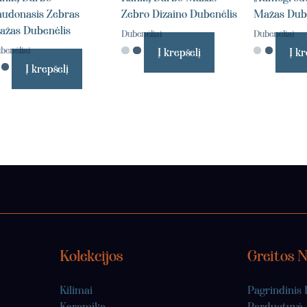
udonasis Zebras
Zebro Dizaino Dubenėlis
Mažas Dub
ažas Dubenėlis
Dubenėliai
Dubenėliai
benėliai
Į krepšelį
Į kr
Į krepšelį
Kolekcijos
Greitos 
Kilimai
Pagrindinis 
Keramika
Parduotuvė