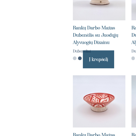
Rankų Darbo Mažas
R
Dubenėlis su Juodųjų
Du
Alyvuogių Dizainu
Al
Dubenėliai
Du
Į krepšelį
Rankų Darbo Mažas
R