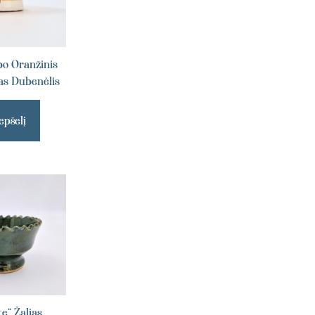
o Oranžinis
s Dubenėlis
epšelį
e“ Žalias