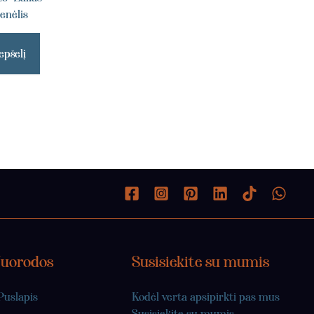
enėlis
epšelį
Nuorodos
Susisiekite su mumis
Puslapis
Kodėl verta apsipirkti pas mus
Susisiekite su mumis