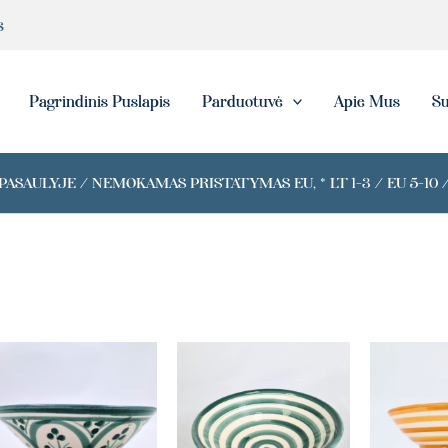
s
eška
Pagrindinis Puslapis
Parduotuvė
Apie Mus
Su
ASAULYJE / NEMOKAMAS PRISTATYMAS EU, * LT 1-3 / EU 5-10 /