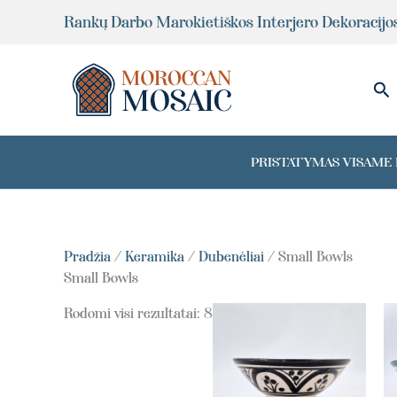
Pereiti
Rankų Darbo Marokietiškos Interjero Dekoracijo
prie
turinio
Pai
PRISTATYMAS VISAME P
Pradžia
/
Keramika
/
Dubenėliai
/ Small Bowls
Small Bowls
Rodomi visi rezultatai: 8