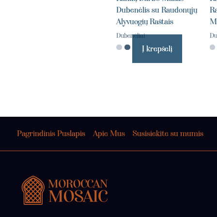
Dubenėlis su Raudonųjų
Ra
Alyvuogių Raštais
M
Dubenėliai
Du
Į krepšelį
Pagrindinis Puslapis
Apie Mus
Susisiekite su mumis