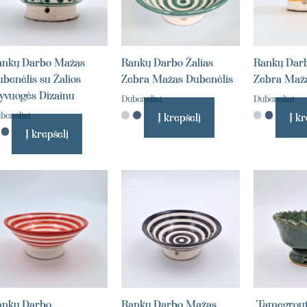
ankų Darbo Mažas
Rankų Darbo Žalias
Rankų Darb
benėlis su Žalios
Zebra Mažas Dubenėlis
Zebra Maža
yvuogės Dizainu
Dubenėliai
Dubenėliai
benėliai
Į krepšelį
Į kr
Į krepšelį
ankų Darbo
Rankų Darbo Mažas
„Tamegrout