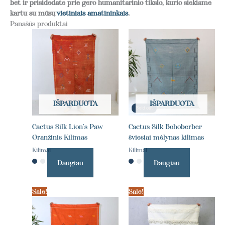
bet ir prisidedate prie gero humanitarinio tikslo, kurio siekiame
kartu su mūsų
vietiniais amatininkais
.
Panašūs produktai
IŠPARDUOTA
IŠPARDUOTA
Cactus Silk Lion’s Paw
Cactus Silk Bohoberber
Oranžinis Kilimas
šviesiai mėlynas kilimas
Kilimai
Kilimai
Daugiau
Daugiau
Sale!
Sale!