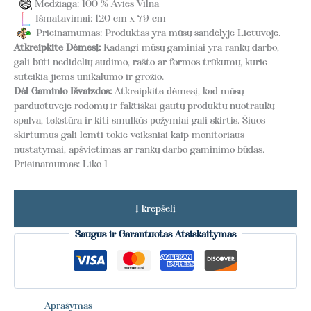
Medžiaga: 100 % Avies Vilna
Išmatavimai: 120 cm x 79 cm
Prieinamumas: Produktas yra mūsų sandėlyje Lietuvoje.
Atkreipkite Dėmesį:
Kadangi mūsų gaminiai yra rankų darbo,
gali būti nedidelių audimo, rašto ar formos trūkumų, kurie
suteikia jiems unikalumo ir grožio.
Dėl Gaminio Išvaizdos:
Atkreipkite dėmesį, kad mūsų
parduotuvėje rodomų ir faktiškai gautų produktų nuotraukų
spalva, tekstūra ir kiti smulkūs požymiai gali skirtis. Šiuos
skirtumus gali lemti tokie veiksniai kaip monitoriaus
nustatymai, apšvietimas ar rankų darbo gaminimo būdas.
Prieinamumas:
Liko 1
Į krepšelį
Saugus ir Garantuotas Atsiskaitymas
Aprašymas