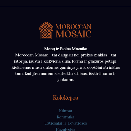
Menų ir Sielos Mozaika
Moroccan Mosaic – tai daugiau nei prekės ženklas – tai
istorija, įausta į kiekvieną siūlą, formą ir glazūros potėpį.
Kiekvienas mūsų siūlomas gaminys yra kruopščiai atrinktas
tam, kad jūsų namams suteiktų stiliaus, išskirtinumo ir
jaukumo.
Kolekcijos
Kilimai
Keramika
Užtiesalai ir Lovatiesės
Pagalvėlės