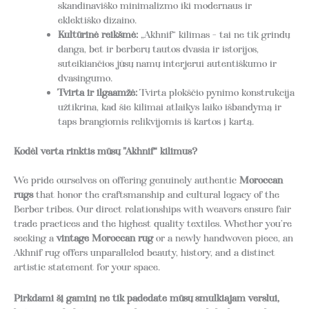
skandinaviško minimalizmo iki modernaus ir
eklektiško dizaino.
Kultūrinė reikšmė:
„Akhnif“ kilimas - tai ne tik grindų
danga, bet ir berberų tautos dvasia ir istorijos,
suteikiančios jūsų namų interjerui autentiškumo ir
dvasingumo.
Tvirta ir ilgaamžė:
Tvirta plokščio pynimo konstrukcija
užtikrina, kad šie kilimai atlaikys laiko išbandymą ir
taps brangiomis relikvijomis iš kartos į kartą.
Kodėl verta rinktis mūsų "Akhnif“ kilimus?
We pride ourselves on offering genuinely authentic
Moroccan
rugs
that honor the craftsmanship and cultural legacy of the
Berber tribes. Our direct relationships with weavers ensure fair
trade practices and the highest quality textiles. Whether you’re
seeking a
vintage Moroccan rug
or a newly handwoven piece, an
Akhnif rug offers unparalleled beauty, history, and a distinct
artistic statement for your space.
Pirkdami šį gaminį ne tik padedate mūsų smulkiajam verslui,