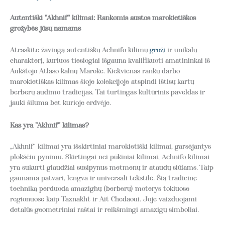
Autentiški "Akhnif" kilimai: Rankomis austos marokietiškos
grožybės jūsų namams
Atraskite žavingą autentiškų Achnifo kilimų
grožį
ir unikalų
charakterį, kuriuos tiesiogiai išgauna kvalifikuoti amatininkai iš
Aukštojo Atlaso kalnų Maroke. Kiekvienas rankų darbo
marokietiškas kilimas šioje kolekcijoje atspindi ištisų kartų
berberų audimo tradicijas. Tai turtingas kultūrinis paveldas ir
jauki šiluma bet kurioje erdvėje.
Kas yra "Akhnif" kilimas?
„Akhnif“ kilimai yra išskirtiniai marokietiški kilimai, garsėjantys
plokščiu pynimu. Skirtingai nei pūkiniai kilimai, Achnifo kilimai
yra sukurti glaudžiai susipynus metmenų ir ataudų siūlams. Taip
gaunama patvari, lengva ir universali tekstilė. Šią tradicinę
techniką perduoda amazighų (berberų) moterys tokiuose
regionuose kaip Taznakht ir Ait Chedaoui. Joje vaizduojami
detalūs geometriniai raštai ir reikšmingi amazigų simboliai.