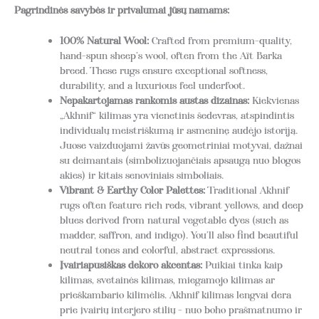
Pagrindinės savybės ir privalumai jūsų namams:
100% Natural Wool:
Crafted from premium-quality,
hand-spun sheep’s wool, often from the Aït Barka
breed. These rugs ensure exceptional softness,
durability, and a luxurious feel underfoot.
Nepakartojamas rankomis austas dizainas:
Kiekvienas
„Akhnif“ kilimas yra vienetinis šedevras, atspindintis
individualų meistriškumą ir asmeninę audėjo istoriją.
Juose vaizduojami žavūs geometriniai motyvai, dažnai
su deimantais (simbolizuojančiais apsaugą nuo blogos
akies) ir kitais senoviniais simboliais.
Vibrant & Earthy Color Palettes:
Traditional Akhnif
rugs often feature rich reds, vibrant yellows, and deep
blues derived from natural vegetable dyes (such as
madder, saffron, and indigo). You’ll also find beautiful
neutral tones and colorful, abstract expressions.
Įvairiapusiškas dekoro akcentas:
Puikiai tinka kaip
kilimas, svetainės kilimas, miegamojo kilimas ar
prieškambario kilimėlis. Akhnif kilimas lengvai dera
prie įvairių interjero stilių - nuo boho prašmatnumo ir