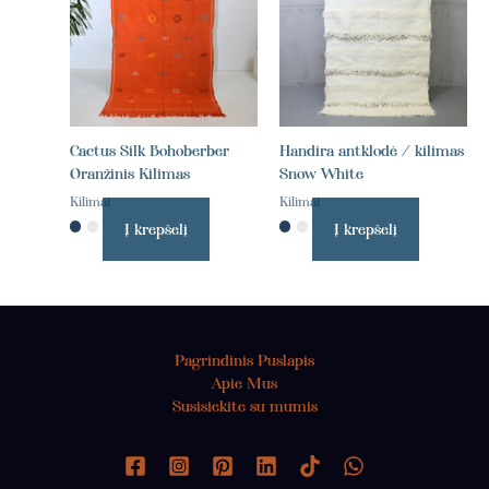
Cactus Silk Bohoberber
Handira antklodė / kilimas
Oranžinis Kilimas
Snow White
Kilimai
Kilimai
Į krepšelį
Į krepšelį
Pagrindinis Puslapis
Apie Mus
Susisiekite su mumis