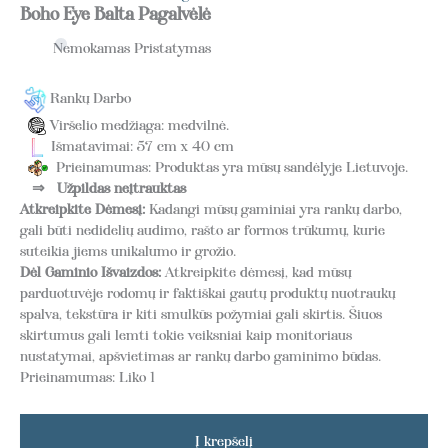
Boho Eye Balta Pagalvėlė
Nemokamas Pristatymas
Rankų Darbo
Viršelio medžiaga: medvilnė.
Išmatavimai: 57 cm x 40 cm
Prieinamumas: Produktas yra mūsų sandėlyje Lietuvoje.
⇒
Užpildas neįtrauktas
Atkreipkite Dėmesį:
Kadangi mūsų gaminiai yra rankų darbo,
gali būti nedidelių audimo, rašto ar formos trūkumų, kurie
suteikia jiems unikalumo ir grožio.
Dėl Gaminio Išvaizdos:
Atkreipkite dėmesį, kad mūsų
parduotuvėje rodomų ir faktiškai gautų produktų nuotraukų
spalva, tekstūra ir kiti smulkūs požymiai gali skirtis. Šiuos
skirtumus gali lemti tokie veiksniai kaip monitoriaus
nustatymai, apšvietimas ar rankų darbo gaminimo būdas.
Prieinamumas:
Liko 1
Į krepšelį