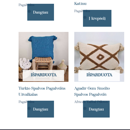
Katinu
Pagalvėlės
Pagalvėlės
Daugiau
Į krepšelį
IŠPARDUOTA
IŠPARDUOTA
Turkio Spalvos Pagalvėlės
Agadir Gem Smėlio
Užvalkalas
Spalvos Pagalvėlė
Pagalvėlės
African Taffed Pillows
Daugiau
Daugiau