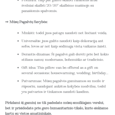
Priežiūra: Taip pat galite skalbti rankomis arba
švelniai skalbti 20/30° skalbimo mašinoje su
panašiomis spalvomis.
⇒ Mūsų Pagalvių Savybės:
Minkšti: todėl juos patogu naudoti net liečiant veidą.
Universalūs: juos galite naudoti kaip dekoraciją ant
sofos, lovos ar net kaip sėdimąją vietą vaikams žaisti.
Derantis dizainas: Ši pagalvė gali derėti prie bet kokio
stiliaus namų: modernaus, bohemiško ar tradicinio.
Gift idea: This pillow can be offered as a gift on
several occasions: housewarming, wedding, birthday…
Patvarumas: Mūsų pagalvės gaminamos su meile ir
rūpesčiu, naudojant aukštos kokybės medvilnę, todėl
yra patvarios ir tinkamos naudoti kasdien.
Pirkdami šį gaminį ne tik padedate mūsų smulkiajam verslui,
bet ir prisidedate prie gero humanitarinio tikslo, kurio siekiame
kartu su vietos amatininkais.