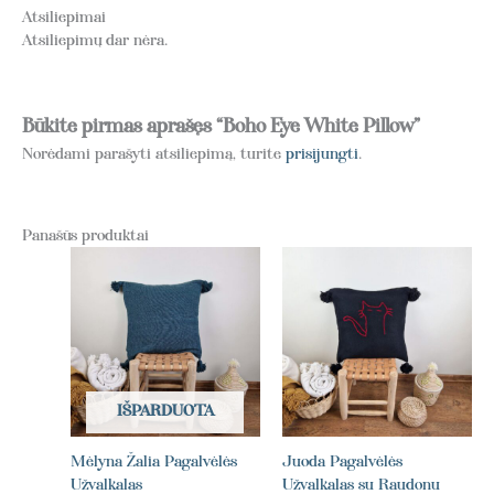
Atsiliepimai
Atsiliepimų dar nėra.
Būkite pirmas aprašęs “Boho Eye White Pillow”
Norėdami parašyti atsiliepimą, turite
prisijungti
.
Panašūs produktai
IŠPARDUOTA
Mėlyna Žalia Pagalvėlės
Juoda Pagalvėlės
Užvalkalas
Užvalkalas su Raudonu