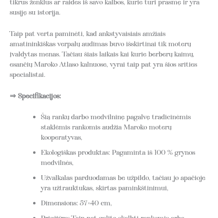
tikrus ženklus ar raides iš savo kalbos, kurie turi prasmę ir yra
susiję su istorija.
Taip pat verta paminėti, kad ankstyvaisiais amžiais
amatininkiškas verpalų audimas buvo išskirtinai tik moterų
įvaldytas menas. Tačiau šiais laikais kai kurie berberų kaimų,
esančių Maroko Atlaso kalnuose, vyrai taip pat yra šios srities
specialistai.
⇒ Specifikacijos:
Šią rankų darbo medvilninę pagalvę tradicinėmis
staklėmis rankomis audžia Maroko moterų
kooperatyvas,
Ekologiškas produktas: Pagaminta iš 100 % grynos
medvilnės,
Užvalkalas parduodamas be užpildo, tačiau jo apačioje
yra užtrauktukas, skirtas paminkštinimui,
Dimensions: 57×40 cm,