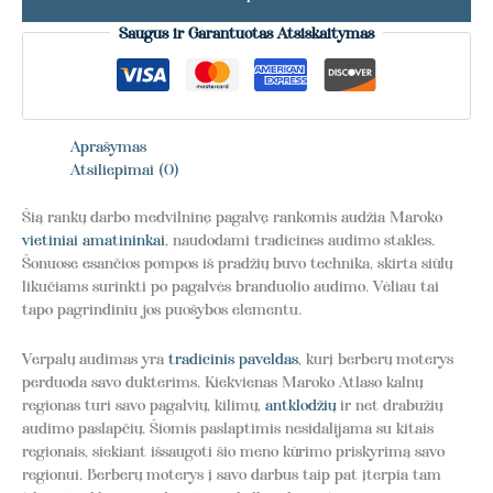
Saugus ir Garantuotas Atsiskaitymas
Aprašymas
Atsiliepimai (0)
Šią rankų darbo medvilninę pagalvę rankomis audžia Maroko
vietiniai amatininkai
, naudodami tradicines audimo stakles.
Šonuose esančios pompos iš pradžių buvo technika, skirta siūlų
likučiams surinkti po pagalvės branduolio audimo. Vėliau tai
tapo pagrindiniu jos puošybos elementu.
Verpalų audimas yra
tradicinis paveldas
, kurį berberų moterys
perduoda savo dukterims. Kiekvienas Maroko Atlaso kalnų
regionas turi savo pagalvių, kilimų,
antklodžių
ir net drabužių
audimo paslapčių. Šiomis paslaptimis nesidalijama su kitais
regionais, siekiant išsaugoti šio meno kūrimo priskyrimą savo
regionui. Berberų moterys į savo darbus taip pat įterpia tam