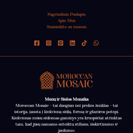
Pagrindinis Puslapis
Apie Mus
Susisiekite su mumis
Menų ir Sielos Mozaika
Moroccan Mosaic – tai daugiau nei prekės ženklas – tai
istorija, įausta į kiekvieną siūlą, formą ir glazūros potėpį.
Kiekvienas mūsų siūlomas gaminys yra kruopščiai atrinktas
tam, kad jūsų namams suteiktų stiliaus, išskirtinumo ir
jaukumo.