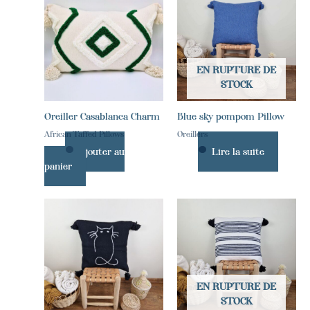
EN RUPTURE DE
STOCK
Oreiller Casablanca Charm
Blue sky pompom Pillow
African Taffed Pillows
Oreillers
Ajouter au
Lire la suite
panier
EN RUPTURE DE
STOCK