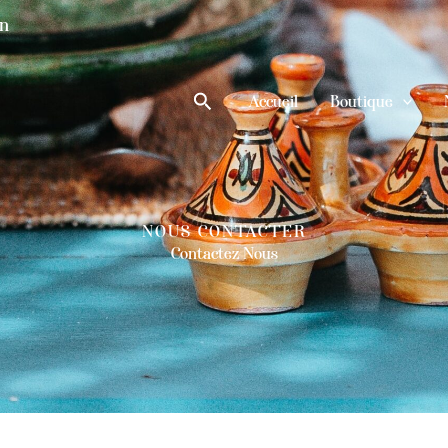
in
Rechercher
Accueil
Boutique
/ LIVRAISON GRATUITE DANS L'UE, * LT 1-3 / UE 5-10 / USA 
NOUS CONTACTER
Contactez Nous