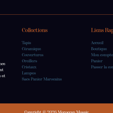
b
a
e
e
o
s
o
g
r
d
k
a
o
r
e
i
p
k
a
s
n
p
Collections
m
t
Liens Ra
Tapis
Accueil
Céramique
Boutique
Couvertures
Mon compt
Oreillers
Panier
nce
Cristaux
Passer la 
nt
Lampes
e et
Sacs Panier Marocains
Copyright © 2026 Moroccan Mosaic