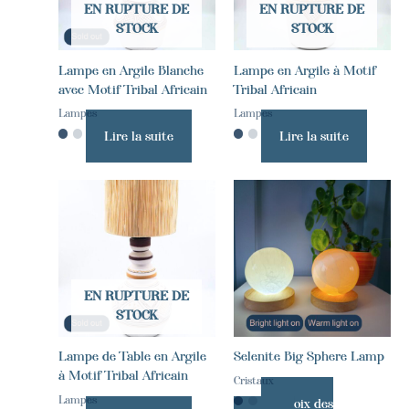
EN RUPTURE DE
EN RUPTURE DE
STOCK
STOCK
Lampe en Argile Blanche
Lampe en Argile à Motif
avec Motif Tribal Africain
Tribal Africain
Lampes
Lampes
Lire la suite
Lire la suite
Ce
produit
a
plusieurs
variations.
Les
EN RUPTURE DE
options
STOCK
peuvent
être
Lampe de Table en Argile
Selenite Big Sphere Lamp
choisies
à Motif Tribal Africain
sur
Cristaux
la
Lampes
Choix des