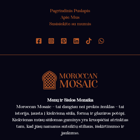
Pagrindinis Puslapis
Apie Mus
Susisiekite su mumis
Menų ir Sielos Mozaika
Moroccan Mosaic – tai daugiau nei prekės ženklas – tai
istorija, įausta į kiekvieną siūlą, formą ir glazūros potėpį.
Kiekvienas mūsų siūlomas gaminys yra kruopščiai atrinktas
tam, kad jūsų namams suteiktų stiliaus, išskirtinumo ir
jaukumo.