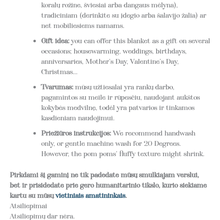
koralų rožine, šviesiai arba dangaus mėlyna),
tradiciniam (derinkite su įdegio arba šalavijo žalia) ar
net mobiliesiems namams.
Gift idea:
you can offer this blanket as a gift on several
occasions; housewarming, weddings, birthdays,
anniversaries, Mother’s Day, Valentine’s Day,
Christmas…
Tvarumas:
mūsų užtiesalai yra rankų darbo,
pagamintos su meile ir rūpesčiu, naudojant aukštos
kokybės medvilnę, todėl yra patvarios ir tinkamos
kasdieniam naudojimui.
Priežiūros instrukcijos:
We recommend handwash
only, or gentle machine wash for 20 Degrees.
However, the pom poms’ fluffy texture might shrink.
Pirkdami šį gaminį ne tik padedate mūsų smulkiajam verslui,
bet ir prisidedate prie gero humanitarinio tikslo, kurio siekiame
kartu su mūsų
vietiniais amatininkais
.
Atsiliepimai
Atsiliepimų dar nėra.