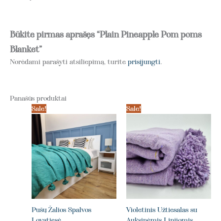
Būkite pirmas aprašęs “Plain Pineapple Pom poms
Blanket”
Norėdami parašyti atsiliepimą, turite
prisijungti
.
Panašūs produktai
Sale!
Sale!
Pušų Žalios Spalvos
Violetinis Užtiesalas su
Lovatiesė
Auksinėmis Linijomis