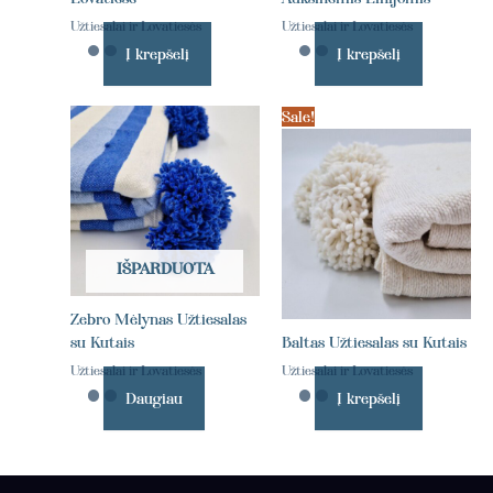
Užtiesalai ir Lovatiesės
Užtiesalai ir Lovatiesės
Į krepšelį
Į krepšelį
Sale!
IŠPARDUOTA
Zebro Mėlynas Užtiesalas
su Kutais
Baltas Užtiesalas su Kutais
Užtiesalai ir Lovatiesės
Užtiesalai ir Lovatiesės
Daugiau
Į krepšelį