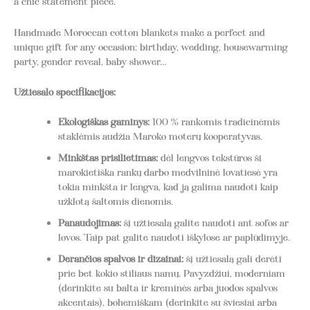
a chic statement piece.
Handmade Moroccan cotton blankets make a perfect and
unique gift for any occasion: birthday, wedding, housewarming
party, gender reveal, baby shower…
Užtiesalo specifikacijos:
Ekologiškas gaminys:
100 % rankomis tradicinėmis
staklėmis audžia Maroko moterų kooperatyvas.
Minkštas prisilietimas:
dėl lengvos tekstūros ši
marokietiška rankų darbo medvilninė lovatiesė yra
tokia minkšta ir lengva, kad ją galima naudoti kaip
užklotą šaltomis dienomis.
Panaudojimas:
šį užtiesalą galite naudoti ant sofos ar
lovos. Taip pat galite naudoti iškylose ar paplūdimyje.
Derančios spalvos ir dizainai:
šį užtiesalą gali derėti
prie bet kokio stiliaus namų. Pavyzdžiui, moderniam
(derinkite su balta ir kreminės arba juodos spalvos
akcentais), bohemiškam (derinkite su šviesiai arba