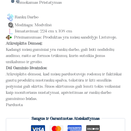
Nemokamas Pristatymas
Rankų Darbo
Medžiaga: Medvilnė
Išmatavimai: 224 cm x 108 cm
Prieinamumas: Produktas yra mūsų sandėlyje Lietuvoje.
Atkreipkite Dėmesį:
Kadangi mūsų gaminiai yra rankų darbo, gali būti nedidelių
audimo, rašto ar formos trūkumų, kurie suteikia jiems
unikalumo ir grožio.
Dėl Gaminio Išvaizdos:
Atkreipkite dėmesį, kad mūsų parduotuvėje rodomų ir faktiškai
gautų produktų nuotraukų spalva, tekstūra ir kiti smulkūs
požymiai gali skirtis. Šiuos skirtumus gali lemti tokie veiksniai
kaip monitoriaus nustatymai, apšvietimas ar rankų darbo
gaminimo būdas.
Parduota
Saugus ir Garantuotas Atsiskaitymas