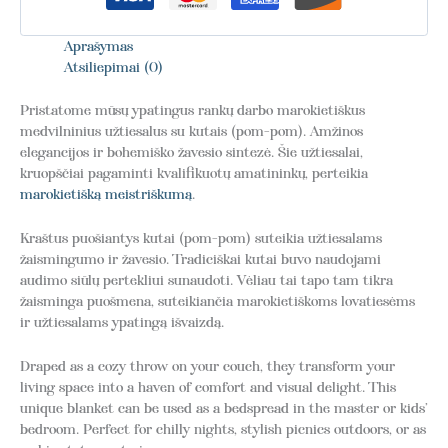
Aprašymas
Atsiliepimai (0)
Pristatome mūsų ypatingus rankų darbo marokietiškus
medvilninius užtiesalus su kutais (pom-pom). Amžinos
elegancijos ir bohemiško žavesio sintezė. Šie užtiesalai,
kruopščiai pagaminti kvalifikuotų amatininkų, perteikia
marokietišką meistriškumą
.
Kraštus puošiantys kutai (pom-pom) suteikia užtiesalams
žaismingumo ir žavesio. Tradiciškai kutai buvo naudojami
audimo siūlų pertekliui sunaudoti. Vėliau tai tapo tam tikra
žaisminga puošmena, suteikiančia marokietiškoms lovatiesėms
ir užtiesalams ypatingą išvaizdą.
Draped as a cozy throw on your couch, they transform your
living space into a haven of comfort and visual delight. This
unique blanket can be used as a bedspread in the master or kids’
bedroom. Perfect for chilly nights, stylish picnics outdoors, or as