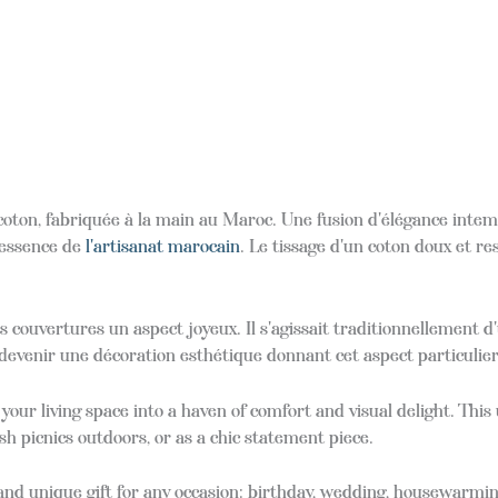
oton, fabriquée à la main au Maroc. Une fusion d'élégance inte
l'essence de
l'artisanat marocain
. Le tissage d'un coton doux et res
 couvertures un aspect joyeux. Il s'agissait traditionnellement d
 devenir une décoration esthétique donnant cet aspect particulie
our living space into a haven of comfort and visual delight. Thi
ish picnics outdoors, or as a chic statement piece.
d unique gift for any occasion: birthday, wedding, housewarmin