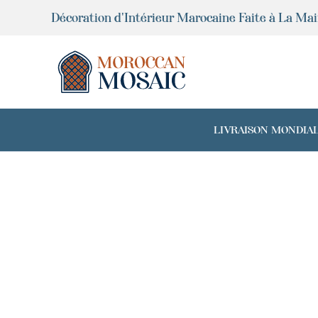
Aller
Décoration d'Intérieur Marocaine Faite à La Ma
au
contenu
LIVRAISON MONDIALE 