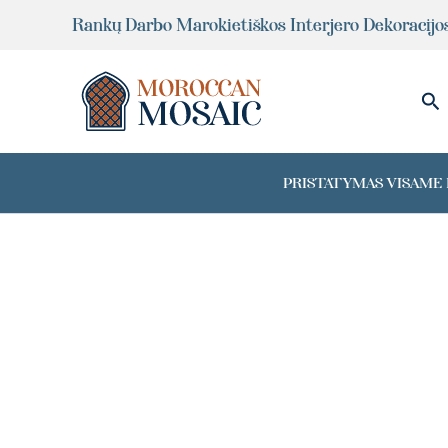
Pereiti
Rankų Darbo Marokietiškos Interjero Dekoracijo
prie
turinio
Pai
PRISTATYMAS VISAME P