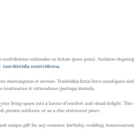
edvilninius užtiesalus su kutais (pom-pom). Amžinos elegancijos 
ia
marokietišką meistriškumą
.
ms žaismingumo ir žavesio. Tradiciškai kutai buvo naudojami audi
 lovatiesėms ir užtiesalams ypatingą išvaizdą.
our living space into a haven of comfort and visual delight. Thi
ish picnics outdoors, or as a chic statement piece.
d unique gift for any occasion: birthday, wedding, housewarmin