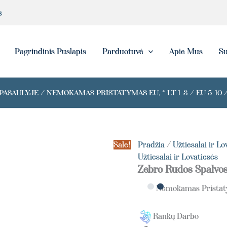
produkto
s
kiekis:
Zebra
Brown
Blanket
eška
Pagrindinis Puslapis
Parduotuvė
Apie Mus
Su
ASAULYJE / NEMOKAMAS PRISTATYMAS EU, * LT 1-3 / EU 5-10 /
Sale!
Pradžia
/
Užtiesalai ir Lo
Užtiesalai ir Lovatiesės
Zebro Rudos Spalvos
Nemokamas Prista
Rankų Darbo