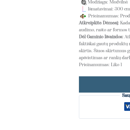
Medžiaga: Medvilnė
Išmatavimai: 300 cm
Prieinamumas: Produk
Atkreipkite Dėmesį:
Kadan
audimo, rašto ar formos t
Dėl Gaminio Išvaizdos:
Atk
faktiškai gautų produktų 
skirtis. Šiuos skirtumus g
apšvietimas ar rankų da
Prieinamumas:
Liko 1
Sau