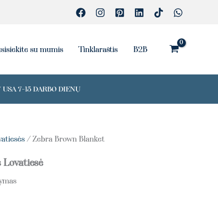
Blanket
sisiekite su mumis
Tinklaraštis
B2B
 USA 7-15 DARBO DIENŲ
vatiesės
/ Zebra Brown Blanket
 Lovatiesė
tymas