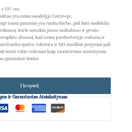
 x 197 cm
tas yra mūsų sandėlyje Lietuvoje.
gi mūsų gaminiai yra rankų darbo, gali būti nedidelių
rūkumų, kurie suteikia jiems unikalumo ir grožio.
reipkite dėmesį, kad mūsų parduotuvėje rodomų ir
nuotraukų spalva, tekstūra ir kiti smulkūs požymiai gali
ali lemti tokie veiksniai kaip monitoriaus nustatymai,
rbo gaminimo būdas.
Į krepšelį
gus ir Garantuotas Atsiskaitymas