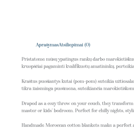
Aprašymas
Atsiliepimai (0)
Pristatome mūsų ypatingus rankų darbo marokietiškus m
kruopščiai pagaminti kvalifikuotų amatininkų, perteik
Kraštus puošiantys kutai (pom-pom) suteikia užtiesala
tikra žaisminga puošmena, suteikiančia marokietiškoms
Draped as a cozy throw on your couch, they transform y
master or kids’ bedroom. Perfect for chilly nights, styl
Handmade Moroccan cotton blankets make a perfect an