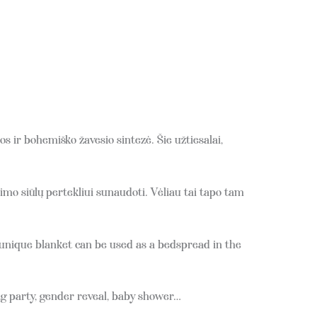
ir bohemiško žavesio sintezė. Šie užtiesalai,
mo siūlų pertekliui sunaudoti. Vėliau tai tapo tam
s unique blanket can be used as a bedspread in the
g party, gender reveal, baby shower…