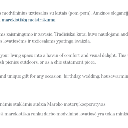
edvilninius užtiesalus su kutais (pom-pom). Amžinos elegancijos 
a
marokietišką meistriškumą
.
ms žaismingumo ir žavesio. Tradiciškai kutai buvo naudojami audi
 lovatiesėms ir užtiesalams ypatingą išvaizdą.
our living space into a haven of comfort and visual delight. Thi
ish picnics outdoors, or as a chic statement piece.
d unique gift for any occasion: birthday, wedding, housewarmin
inėmis staklėmis audžia Maroko moterų kooperatyvas.
ši marokietiška rankų darbo medvilninė lovatiesė yra tokia minkšt