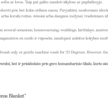
 sofos ar lovos. Taip pat galite naudoti iškylose ar paplūdimyje.
i derėti prie bet kokio stiliaus namų. Pavyzdžiui, moderniam (der
arba koralų rožine, šviesiai arba dangaus mėlyna), tradiciniam (der
t on several occasions; housewarming, weddings, birthdays, annive
pagamintos su meile ir rūpesčiu, naudojant aukštos kokybės medvi
h only, or gentle machine wash for 20 Degrees. However, the p
rslui, bet ir prisidedate prie gero humanitarinio tikslo, kurio 
oms Blanket”