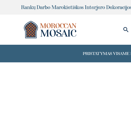
Pereiti
Rankų Darbo Marokietiškos Interjero Dekoracijo
prie
turinio
Pai
PRISTATYMAS VISAME P