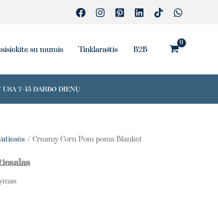
sisiekite su mumis
Tinklaraštis
B2B
 USA 7-15 DARBO DIENŲ
vatiesės
/ Creamy Corn Pom poms Blanket
tiesalas
tymas