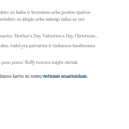
inkite su balta ir kreminės arba juodos spalvos
inkite su įdegio arba šalavijo žalia) ar net
rsaries, Mother’s Day, Valentine’s Day, Christmas…
lnę, todėl yra patvarios ir tinkamos kasdieniam
om poms’ fluffy texture might shrink.
siekiame kartu su mūsų
vietiniais amatininkais
.