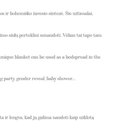
ir bohemiško žavesio sintezė. Šie užtiesalai,
mo siūlų pertekliui sunaudoti. Vėliau tai tapo tam
s unique blanket can be used as a bedspread in the
g party, gender reveal, baby shower…
a ir lengva, kad ją galima naudoti kaip užklotą