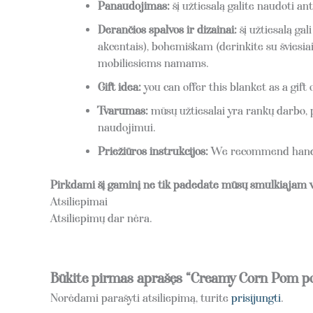
Panaudojimas:
šį užtiesalą galite naudoti ant
Derančios spalvos ir dizainai:
šį užtiesalą gal
akcentais), bohemiškam (derinkite su šviesiai 
mobiliesiems namams.
Gift idea:
you can offer this blanket as a gif
Tvarumas:
mūsų užtiesalai yra rankų darbo, 
naudojimui.
Priežiūros instrukcijos:
We recommend handwas
Pirkdami šį gaminį ne tik padedate mūsų smulkiajam ve
Atsiliepimai
Atsiliepimų dar nėra.
Būkite pirmas aprašęs “Creamy Corn Pom p
Norėdami parašyti atsiliepimą, turite
prisijungti
.