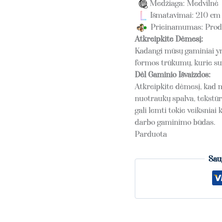
Medžiaga: Medvilnė
Išmatavimai: 210 cm
Prieinamumas: Produk
Atkreipkite Dėmesį:
Kadangi mūsų gaminiai yra
formos trūkumų, kurie sut
Dėl Gaminio Išvaizdos:
Atkreipkite dėmesį, kad 
nuotraukų spalva, tekstūra
gali lemti tokie veiksnia
darbo gaminimo būdas.
Parduota
Sau