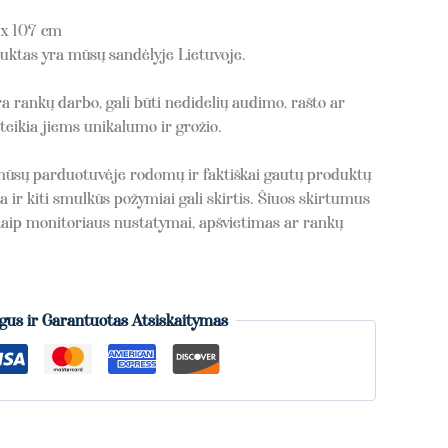
 x 107 cm
tas yra mūsų sandėlyje Lietuvoje.
 rankų darbo, gali būti nedidelių audimo, rašto ar
eikia jiems unikalumo ir grožio.
mūsų parduotuvėje rodomų ir faktiškai gautų produktų
 ir kiti smulkūs požymiai gali skirtis. Šiuos skirtumus
i kaip monitoriaus nustatymai, apšvietimas ar rankų
gus ir Garantuotas Atsiskaitymas