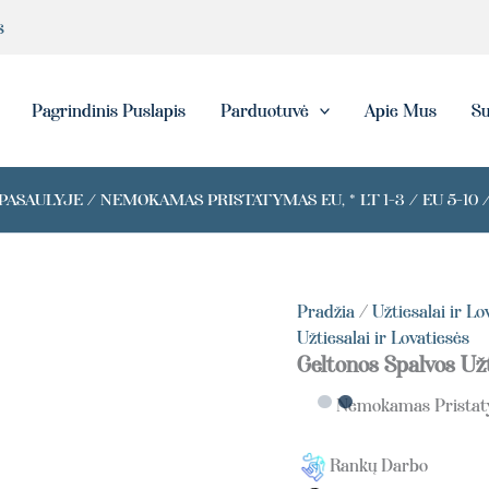
s
eška
Pagrindinis Puslapis
Parduotuvė
Apie Mus
Su
ASAULYJE / NEMOKAMAS PRISTATYMAS EU, * LT 1-3 / EU 5-10 /
Pradžia
/
Užtiesalai ir Lo
Užtiesalai ir Lovatiesės
Geltonos Spalvos Už
Nemokamas Prista
Rankų Darbo