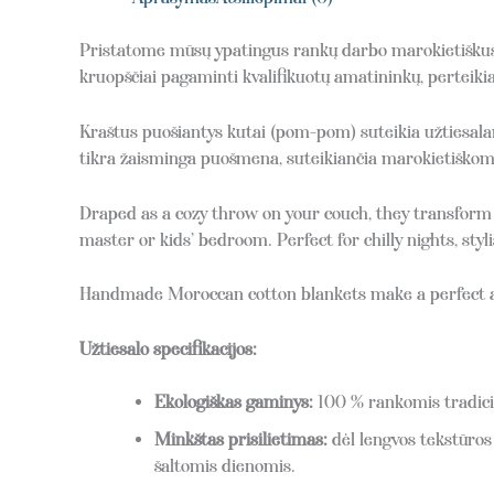
Pristatome mūsų ypatingus rankų darbo marokietiškus m
kruopščiai pagaminti kvalifikuotų amatininkų, perteiki
Kraštus puošiantys kutai (pom-pom) suteikia užtiesala
tikra žaisminga puošmena, suteikiančia marokietiškoms
Draped as a cozy throw on your couch, they transform y
master or kids’ bedroom. Perfect for chilly nights, styl
Handmade Moroccan cotton blankets make a perfect an
Užtiesalo specifikacijos:
Ekologiškas gaminys:
100 % rankomis tradic
Minkštas prisilietimas:
dėl lengvos tekstūros 
šaltomis dienomis.