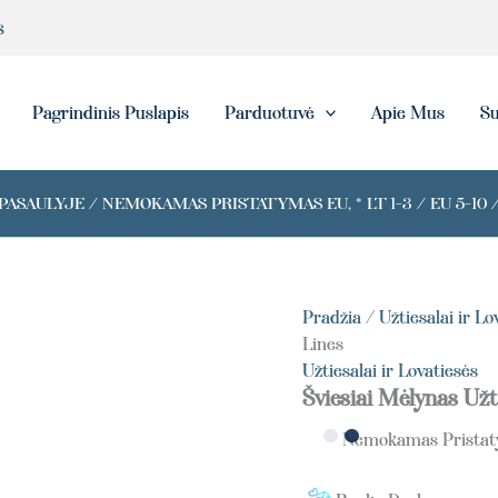
s
eška
Pagrindinis Puslapis
Parduotuvė
Apie Mus
Su
ASAULYJE / NEMOKAMAS PRISTATYMAS EU, * LT 1-3 / EU 5-10 /
Pradžia
/
Užtiesalai ir Lo
Lines
Užtiesalai ir Lovatiesės
Šviesiai Mėlynas Užt
Nemokamas Prista