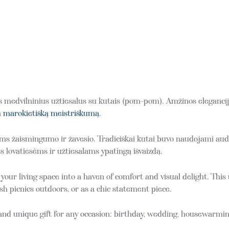
edvilninius užtiesalus su kutais (pom-pom). Amžinos elegancijos 
a
marokietišką meistriškumą
.
ms žaismingumo ir žavesio. Tradiciškai kutai buvo naudojami audi
 lovatiesėms ir užtiesalams ypatingą išvaizdą.
our living space into a haven of comfort and visual delight. Thi
ish picnics outdoors, or as a chic statement piece.
d unique gift for any occasion: birthday, wedding, housewarmin