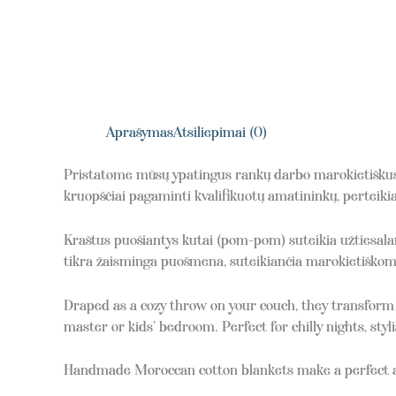
Aprašymas
Atsiliepimai (0)
Pristatome mūsų ypatingus rankų darbo marokietiškus m
kruopščiai pagaminti kvalifikuotų amatininkų, perteiki
Kraštus puošiantys kutai (pom-pom) suteikia užtiesala
tikra žaisminga puošmena, suteikiančia marokietiškoms
Draped as a cozy throw on your couch, they transform y
master or kids’ bedroom. Perfect for chilly nights, styl
Handmade Moroccan cotton blankets make a perfect an