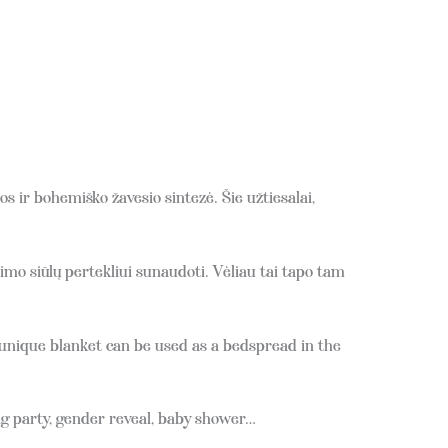
ir bohemiško žavesio sintezė. Šie užtiesalai,
mo siūlų pertekliui sunaudoti. Vėliau tai tapo tam
s unique blanket can be used as a bedspread in the
g party, gender reveal, baby shower…