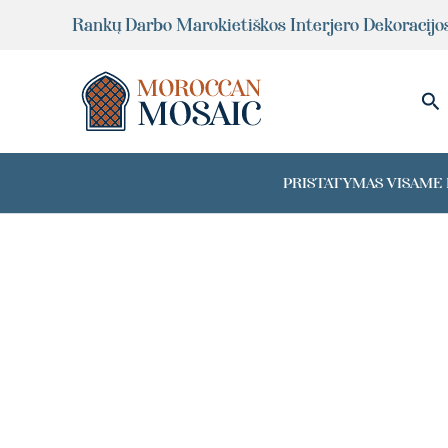
Pereiti
Rankų Darbo Marokietiškos Interjero Dekoracijo
prie
turinio
Pai
PRISTATYMAS VISAME P