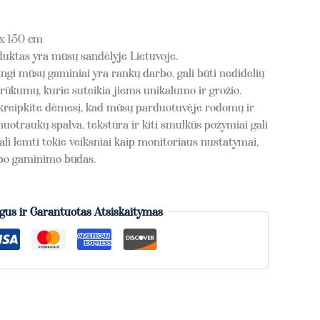
 x 150 cm
ktas yra mūsų sandėlyje Lietuvoje.
gi mūsų gaminiai yra rankų darbo, gali būti nedidelių
rūkumų, kurie suteikia jiems unikalumo ir grožio.
kreipkite dėmesį, kad mūsų parduotuvėje rodomų ir
nuotraukų spalva, tekstūra ir kiti smulkūs požymiai gali
ali lemti tokie veiksniai kaip monitoriaus nustatymai,
rbo gaminimo būdas.
gus ir Garantuotas Atsiskaitymas