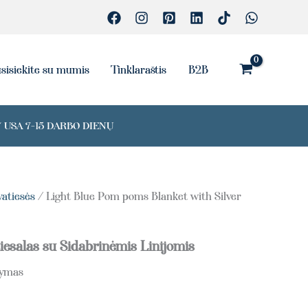
sisiekite su mumis
Tinklaraštis
B2B
 USA 7-15 DARBO DIENŲ
vatiesės
/ Light Blue Pom poms Blanket with Silver
iesalas su Sidabrinėmis Linijomis
tymas