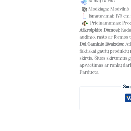
Rankų Darbo
Medžiaga: Medvilnė
Išmatavimai: 175 cm
Prieinamumas: Produ
Atkreipkite Dėmesį:
Kadan
audimo, rašto ar formos t
Dėl Gaminio Išvaizdos:
At
faktiškai gautų produktų 
skirtis. Šiuos skirtumus g
apšvietimas ar rankų da
Parduota
Sau