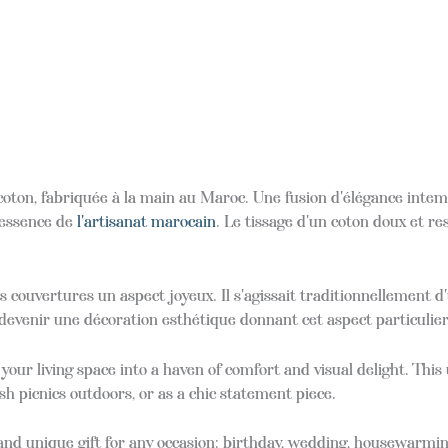
oton, fabriquée à la main au Maroc. Une fusion d'élégance inte
l'essence de
l'artisanat marocain
. Le tissage d'un coton doux et res
 couvertures un aspect joyeux. Il s'agissait traditionnellement d
 devenir une décoration esthétique donnant cet aspect particulie
our living space into a haven of comfort and visual delight. Thi
ish picnics outdoors, or as a chic statement piece.
d unique gift for any occasion: birthday, wedding, housewarmin