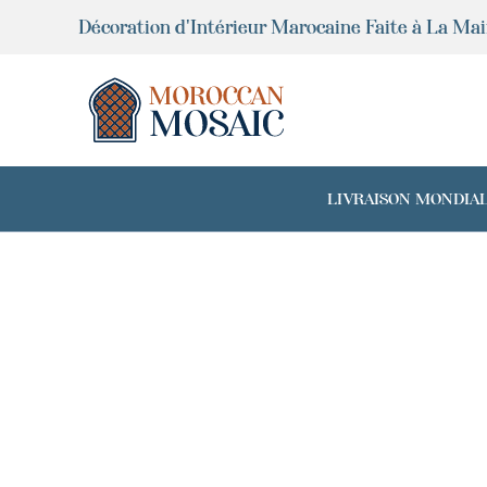
Aller
Décoration d'Intérieur Marocaine Faite à La Ma
au
contenu
LIVRAISON MONDIALE 