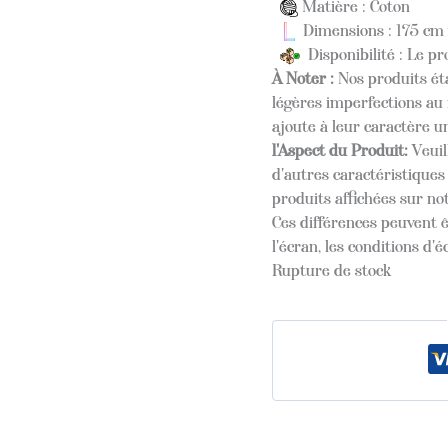
Matière : Coton
Dimensions : 175 cm
Disponibilité : Le pr
À Noter :
Nos produits éta
légères imperfections au 
ajoute à leur caractère u
l'Aspect du Produit:
Veuil
d'autres caractéristique
produits affichées sur not
Ces différences peuvent ê
l'écran, les conditions d'é
Rupture de stock