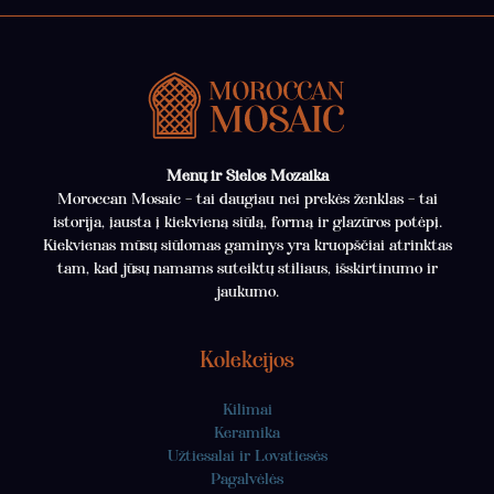
Menų ir Sielos Mozaika
Moroccan Mosaic – tai daugiau nei prekės ženklas – tai
istorija, įausta į kiekvieną siūlą, formą ir glazūros potėpį.
Kiekvienas mūsų siūlomas gaminys yra kruopščiai atrinktas
tam, kad jūsų namams suteiktų stiliaus, išskirtinumo ir
jaukumo.
Kolekcijos
Kilimai
Keramika
Užtiesalai ir Lovatiesės
Pagalvėlės