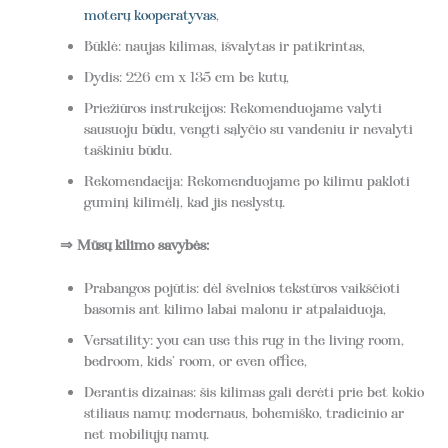
moterų kooperatyvas
,
Būklė: naujas kilimas, išvalytas ir patikrintas,
Dydis: 226 cm x 135 cm be kutų,
Priežiūros instrukcijos: Rekomenduojame valyti
sausuoju būdu, vengti sąlyčio su vandeniu ir nevalyti
taškiniu būdu.
Rekomendacija: Rekomenduojame po kilimu pakloti
guminį kilimėlį, kad jis neslystų.
⇒ Mūsų kilimo savybės:
Prabangos pojūtis: dėl švelnios tekstūros vaikščioti
basomis ant kilimo labai malonu ir atpalaiduoja,
Versatility: you can use this rug in the living room,
bedroom, kids’ room, or even office,
Derantis dizainas: šis kilimas gali derėti prie bet kokio
stiliaus namų: modernaus, bohemiško, tradicinio ar
net mobiliųjų namų.