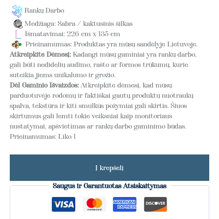
Rankų Darbo
Medžiaga: Sabra / kaktusinis šilkas
Išmatavimai: 226 cm x 135 cm
Prieinamumas: Produktas yra mūsų sandėlyje Lietuvoje.
Atkreipkite Dėmesį:
Kadangi mūsų gaminiai yra rankų darbo,
gali būti nedidelių audimo, rašto ar formos trūkumų, kurie
suteikia jiems unikalumo ir grožio.
Dėl Gaminio Išvaizdos:
Atkreipkite dėmesį, kad mūsų
parduotuvėje rodomų ir faktiškai gautų produktų nuotraukų
spalva, tekstūra ir kiti smulkūs požymiai gali skirtis. Šiuos
skirtumus gali lemti tokie veiksniai kaip monitoriaus
nustatymai, apšvietimas ar rankų darbo gaminimo būdas.
Prieinamumas:
Liko 1
Į krepšelį
Saugus ir Garantuotas Atsiskaitymas