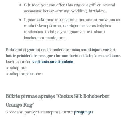
Gift idea: you can offer this rug as a gift on several
occasions; housewarming, wedding, birthday…
Ilgaamžiškumas: mūsų kilimai gaminami rankomis su
meile ir kruopštumu, naudojant aukštos kokybės
medžiagas, todėl jie yra ilgaamžiai ir tinkami
kasdieniam naudojimui.
Pirkdami šį gaminį ne tik padedate mūsų smulkiajam verslui,
bet ir prisidedate prie gero humanitarinio tikslo, kurio siekiame
kartu su mūsų
vietiniais amatininkais
.
Atsiliepimai
Atsiliepimų dar nėra.
Būkite pirmas aprašęs “Cactus Silk Bohoberber
Orange Rug”
Norėdami parašyti atsiliepimą, turite
prisijungti
.