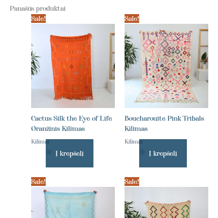
Panašūs produktai
Sale!
Sale!
Cactus Silk the Eye of Life
Boucharouite Pink Tribals
Oranžinis Kilimas
Kilimas
Kilimai
Kilimai
Į krepšelį
Į krepšelį
Sale!
Sale!