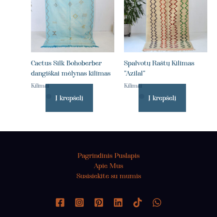
Cactus Silk Bohoberber
Spalvotų Raštų Kilimas
dangiškai mėlynas kilimas
"Azilal"
Kilimai
Kilimai
Į krepšelį
Į krepšelį
Pagrindinis Puslapis
Apie Mus
Susisiekite su mumis