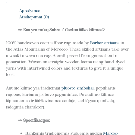
Aprašymas
Atsiliepimai (0)
⇒ Kas yra mūsų Sabra / Cactus šilko kilimas?
100% handwoven cactus fiber rug, made by
Berber artisans
in
the Atlas Mountains of Morocco. These skilled artisans take over
a week to wave one rug. A craft passed from generation to
generation. Woven on straight wooden looms using hand-dyed
yarns with intertwined colors and textures to give it a unique
look.
Ant šio kilimo yra tradiciniai
pluošto simboliai
, populiarūs
regione, kuriame jis buvo pagamintas. Po audimo kilimas
išplaunamas ir išdžiovinamas saulėje, kad išgautų unikalų,
išdegintą charakterį.
⇒ Specifikacijos:
Rankomis tradicinėmis staklėmis audžia
Maroko