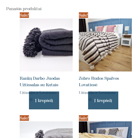
Panašūs produktai
Sale!
Sale!
Rankų Darbo Juodas
Zebro Rudos Spalvos
Užtiesalas su Kutais
Lovatiesė
Užtiesalai ir Lovatiesės
Užtiesalai ir Lovatiesės
Į krepšelį
Į krepšelį
Sale!
Sale!