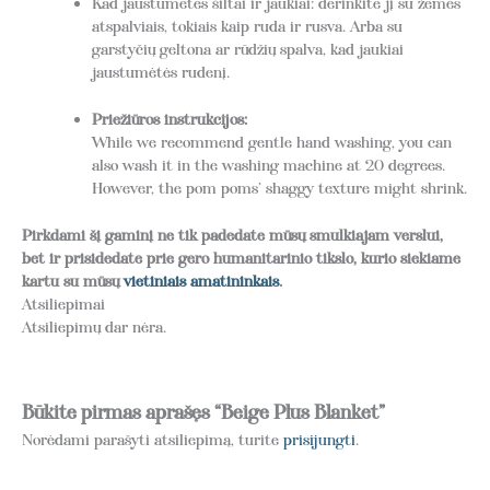
Kad jaustumėtės šiltai ir jaukiai: derinkite jį su žemės
atspalviais, tokiais kaip ruda ir rusva. Arba su
garstyčių geltona ar rūdžių spalva, kad jaukiai
jaustumėtės rudenį.
Priežiūros instrukcijos:
While we recommend gentle hand washing, you can
also wash it in the washing machine at 20 degrees.
However, the pom poms’ shaggy texture might shrink.
Pirkdami šį gaminį ne tik padedate mūsų smulkiajam verslui,
bet ir prisidedate prie gero humanitarinio tikslo, kurio siekiame
kartu su mūsų
vietiniais amatininkais
.
Atsiliepimai
Atsiliepimų dar nėra.
Būkite pirmas aprašęs “Beige Plus Blanket”
Norėdami parašyti atsiliepimą, turite
prisijungti
.