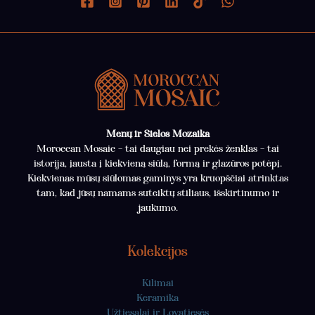
Menų ir Sielos Mozaika
Moroccan Mosaic – tai daugiau nei prekės ženklas – tai
istorija, įausta į kiekvieną siūlą, formą ir glazūros potėpį.
Kiekvienas mūsų siūlomas gaminys yra kruopščiai atrinktas
tam, kad jūsų namams suteiktų stiliaus, išskirtinumo ir
jaukumo.
Kolekcijos
Kilimai
Keramika
Užtiesalai ir Lovatiesės