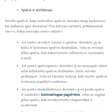
Spalva ir atitikimas:
Smėlio spalvos, kaip neutralios spalvos, suteikia daug lankstumo,
kai kalbama apie derinimą! Štai keletas variantų, priklausomai
nuo to, kokią nuotaiką norite sukurti:
Jei norite atrodyti ramiai ir giedrai, derinkite ją su
balta ir kreminės spalvos drabužiais. Arba su šviesiai
pilka spalva, kad sukurtumėte rafinuotą ir raminantį
įvaizdį.
Jei norite spalvingumo: derinkite jį su smaragdo žalios
arba arbatžolių spalvos drabužiais, kurie suteiks
prabangos. Arba su tamsiai mėlyna, kad smėlio spalvos
švelnumą papildytų sodrumu.
Jei norite šiuolaikiškumo: derinkite jį su juoda spalva
ir naudokite
kontrastingas pagalvėles
. Arba su angliai
pilka spalva, kad atrodytumėte elegantiškai ir
moderniai.