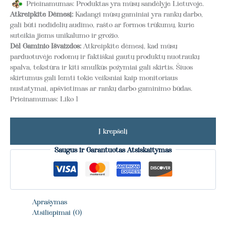
Prieinamumas: Produktas yra mūsų sandėlyje Lietuvoje.
Atkreipkite Dėmesį:
Kadangi mūsų gaminiai yra rankų darbo,
gali būti nedidelių audimo, rašto ar formos trūkumų, kurie
suteikia jiems unikalumo ir grožio.
Dėl Gaminio Išvaizdos:
Atkreipkite dėmesį, kad mūsų
parduotuvėje rodomų ir faktiškai gautų produktų nuotraukų
spalva, tekstūra ir kiti smulkūs požymiai gali skirtis. Šiuos
skirtumus gali lemti tokie veiksniai kaip monitoriaus
nustatymai, apšvietimas ar rankų darbo gaminimo būdas.
Prieinamumas:
Liko 1
Į krepšelį
Saugus ir Garantuotas Atsiskaitymas
Aprašymas
Atsiliepimai (0)