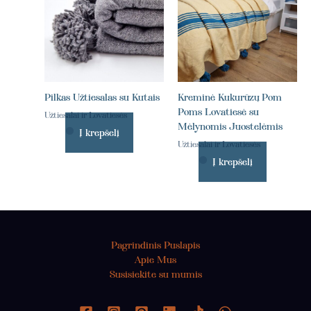
Pilkas Užtiesalas su Kutais
Kreminė Kukurūzų Pom
Poms Lovatiesė su
Užtiesalai ir Lovatiesės
Mėlynomis Juostelėmis
Į krepšelį
Užtiesalai ir Lovatiesės
Į krepšelį
Pagrindinis Puslapis
Apie Mus
Susisiekite su mumis