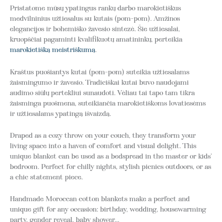
Pristatome mūsų ypatingus rankų darbo marokietiškus
medvilninius užtiesalus su kutais (pom-pom). Amžinos
elegancijos ir bohemiško žavesio sintezė. Šie užtiesalai,
kruopščiai pagaminti kvalifikuotų amatininkų, perteikia
marokietišką meistriškumą
.
Kraštus puošiantys kutai (pom-pom) suteikia užtiesalams
žaismingumo ir žavesio. Tradiciškai kutai buvo naudojami
audimo siūlų pertekliui sunaudoti. Vėliau tai tapo tam tikra
žaisminga puošmena, suteikiančia marokietiškoms lovatiesėms
ir užtiesalams ypatingą išvaizdą.
Draped as a cozy throw on your couch, they transform your
living space into a haven of comfort and visual delight. This
unique blanket can be used as a bedspread in the master or kids’
bedroom. Perfect for chilly nights, stylish picnics outdoors, or as
a chic statement piece.
Handmade Moroccan cotton blankets make a perfect and
unique gift for any occasion: birthday, wedding, housewarming
party, gender reveal, baby shower…