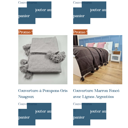
Couvertures
Couvertures
Ajouter au
Ajouter au
panier
panier
Promo !
Promo !
Couverture à Pompons Gris
Couverture Marron Foncé
Nuageux
avec Lignes Argentées
Couvertures
Couvertures
Ajouter au
Ajouter au
panier
panier