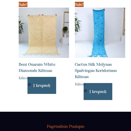
Sale!
Sale!
Beni Ouarain White
Cactus Silk Mėlynas
Diamonds Kilimas
Spalvingas Koridoriaus
Kilimas
Kilimai
Kilimai
Į krepšelį
Į krepšelį
Pagrindinis Puslapis