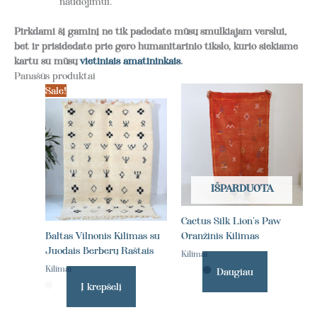
naudojimui.
Pirkdami šį gaminį ne tik padedate mūsų smulkiajam verslui,
bet ir prisidedate prie gero humanitarinio tikslo, kurio siekiame
kartu su mūsų
vietiniais amatininkais
.
Panašūs produktai
Sale!
IŠPARDUOTA
Cactus Silk Lion’s Paw
Baltas Vilnonis Kilimas su
Oranžinis Kilimas
Juodais Berberų Raštais
Kilimai
Kilimai
Daugiau
Į krepšelį