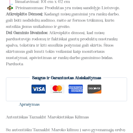
Išmatavimai: 101 cm x 62 cm
Prieinamumas: Produktas yra mūsų sandėlyje Lietuvoje.
Atkreipkite Dėmesį:
Kadangi mūsų gaminiai yra rankų darbo,
gali būti nedidelių audimo, rašto ar formos trūkumų, kurie
suteikia jiems unikalumo ir grožio.
Dėl Gaminio Išvaizdos:
Atkreipkite dėmesį, kad mūsų
parduotuvėje rodomų ir faktiškai gautų produktų nuotraukų
spalva, tekstūra ir kiti smulkūs požymiai gali skirtis. Šiuos
skirtumus gali lemti tokie veiksniai kaip monitoriaus
nustatymai, apšvietimas ar rankų darbo gaminimo būdas.
Parduota
Saugus ir Garantuotas Atsiskaitymas
Aprašymas
Autentiškas Taznakht Marokietiškas Kilimas
Su autentišku Taznakht Maroko kilimu į savo gyvenamąją erdvę