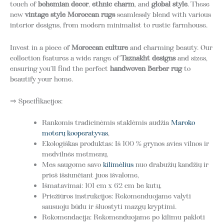
touch of
bohemian decor
,
ethnic charm
, and
global style
. These
new
vintage style Moroccan rugs
seamlessly blend with various
interior designs, from modern minimalist to rustic farmhouse.
Invest in a piece of
Moroccan culture
and charming beauty. Our
collection features a wide range of
Taznakht designs
and sizes,
ensuring you’ll find the perfect
handwoven Berber rug
to
beautify your home.
⇒ Specifikacijos:
Rankomis tradicinėmis staklėmis audžia
Maroko
moterų kooperatyvas
,
Ekologiškas produktas: Iš 100 % grynos avies vilnos ir
medvilnės metmenų,
Mes saugome savo
kilimėlius
nuo drabužių kandžių ir
prieš išsiunčiant juos išvalome,
Išmatavimai: 101 cm x 62 cm be kutų,
Priežiūros instrukcijos: Rekomenduojame valyti
sausuoju būdu ir šluostyti mazgų kryptimi.
Rekomendacija: Rekomenduojame po kilimu pakloti