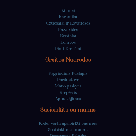
Kilimai
Keramika
Užtiesalai ir Lovatiesės
Pagalvėlės
Kristalai
Lempos
Pinti Krepšiai
Greitos Nuorodos
Pagrindinis Puslapis
Parduotuvė
Mano paskyra
Krepšelis
Apmokėjimas
Susisiekite su mumis
Kodėl verta apsipirkti pas mus
Susisiekite su mumis