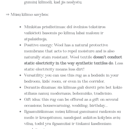
guminį kilimėlį, kad jis neslystų.
⇒ Mūsų kilimo savybės:
Minkštas prisilietimas: dėl švelnios tekstūros
vaikščioti basomis po kilimą labai malonu ir
atpalaiduoja,
Positive energy: Wool has a natural protective
membrane that acts to repel moisture and is also
naturally stain resistant. Wool textile
doesn’t conduct
static electricity in the way synthetic textiles do
. Less
static electricity means less dirt!
Versatility: you can use this rug as a bedside in your
bedroom, kids’ room, or even in the corridor,
Derantis dizainas: šis kilimas gali derėti prie bet kokio
stiliaus namų; modernaus, bohemiško, tradicinio.
Gift idea: this rug can be offered as a gift on several
occasions; housewarming, wedding, birthday…
Ilgaamžiškumas: mūsų kilimai gaminami rankomis su
meile ir kruopštumu, naudojant aukštos kokybės avių
vilną, todėl yra ilgaamžiai ir tinkami kasdieniam