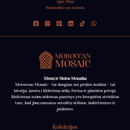
Apie Mus
Susisiekite su mumis
Menų ir Sielos Mozaika
Moroccan Mosaic – tai daugiau nei prekės ženklas – tai
istorija, įausta į kiekvieną siūlą, formą ir glazūros potėpį.
Kiekvienas mūsų siūlomas gaminys yra kruopščiai atrinktas
tam, kad jūsų namams suteiktų stiliaus, išskirtinumo ir
jaukumo.
Kolekcijos