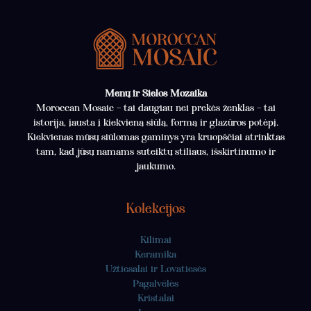
Menų ir Sielos Mozaika
Moroccan Mosaic – tai daugiau nei prekės ženklas – tai
istorija, įausta į kiekvieną siūlą, formą ir glazūros potėpį.
Kiekvienas mūsų siūlomas gaminys yra kruopščiai atrinktas
tam, kad jūsų namams suteiktų stiliaus, išskirtinumo ir
jaukumo.
Kolekcijos
Kilimai
Keramika
Užtiesalai ir Lovatiesės
Pagalvėlės
Kristalai