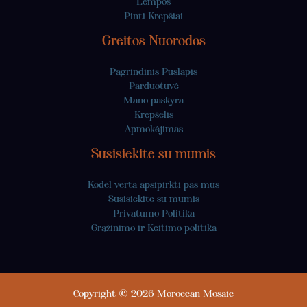
Lempos
Pinti Krepšiai
Greitos Nuorodos
Pagrindinis Puslapis
Parduotuvė
Mano paskyra
Krepšelis
Apmokėjimas
Susisiekite su mumis
Kodėl verta apsipirkti pas mus
Susisiekite su mumis
Privatumo Politika
Grąžinimo ir Keitimo politika
Copyright © 2026 Moroccan Mosaic