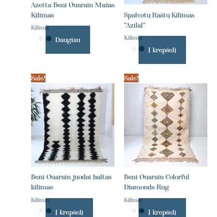
Azetta Beni Ouarain Mažas
Kilimas
Spalvotų Raštų Kilimas
"Azilal"
Kilimai
Kilimai
Daugiau
Į krepšelį
Sale!
Sale!
Beni Ouarain juodai baltas
Beni Ouarain Colorful
kilimas
Diamonds Rug
Kilimai
Kilimai
Į krepšelį
Į krepšelį