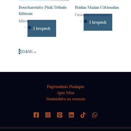
Boucharouite Pink Tribals
Rudas Mažas Užtiesalas
Kilimas
Užtiesalai ir Lovatiesės
Kilimai
Į krepšelį
Į krepšelį
1
2
3
4
5
6
→
Pagrindinis Puslapis
Apie Mus
Susisiekite su mumis