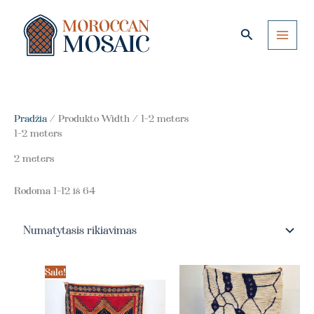
Pereiti
prie
Paieška
turinio
Pradžia
/ Produkto Width / 1-2 meters
1-2 meters
2 meters
Rodoma 1–12 iš 64
Sale!