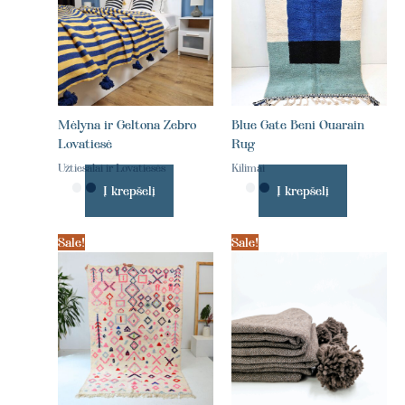
Mėlyna ir Geltona Zebro
Blue Gate Beni Ouarain
Lovatiesė
Rug
Užtiesalai ir Lovatiesės
Kilimai
Į krepšelį
Į krepšelį
Sale!
Sale!