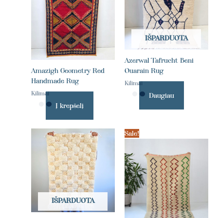
IŠPARDUOTA
Azerwal Tafrucht Beni
Amazigh Geometry Red
Ouarain Rug
Handmade Rug
Kilimai
Kilimai
Daugiau
Į krepšelį
Sale!
IŠPARDUOTA