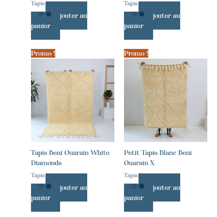
Tapis
Tapis
Ajouter au
Ajouter au
panier
panier
Promo !
Promo !
Tapis Beni Ouarain White
Petit Tapis Blanc Beni
Diamonds
Ouarain X
Tapis
Tapis
Ajouter au
Ajouter au
panier
panier