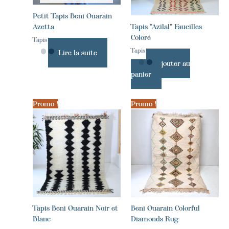
Petit Tapis Beni Ouarain
Azetta
Tapis "Azilal" Faucilles
Coloré
Tapis
Tapis
Lire la suite
Ajouter au
panier
Promo !
Promo !
Tapis Beni Ouarain Noir et
Beni Ouarain Colorful
Blanc
Diamonds Rug