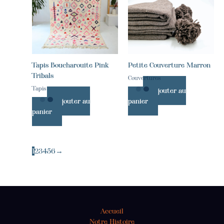
Tapis Boucharouite Pink
Petite Couverture Marron
Tribals
Couvertures
Tapis
Ajouter au
Ajouter au
panier
panier
1
2
3
4
5
6
→
Accueil
Notre Histoire