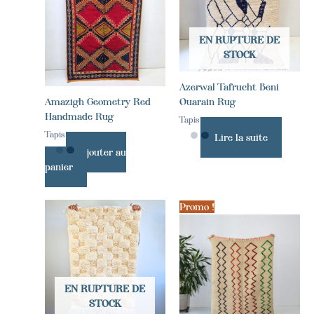
EN RUPTURE DE
STOCK
Azerwal Tafrucht Beni
Amazigh Geometry Red
Ouarain Rug
Handmade Rug
Tapis
Tapis
Lire la suite
Ajouter au
panier
Promo !
EN RUPTURE DE
STOCK