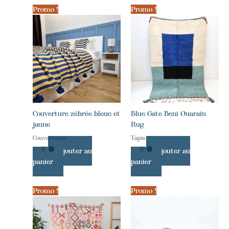
Promo !
Promo !
Couverture zébrée bleue et
Blue Gate Beni Ouarain
jaune
Rug
Couvertures
Tapis
Ajouter au
Ajouter au
panier
panier
Promo !
Promo !