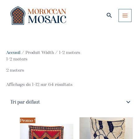
Aller
au
Rechercher
contenu
Accueil
/ Produit Width / 1-2 meters
1-2 meters
2 meters
Affichage de 1–12 sur 64 résultats
Promo !