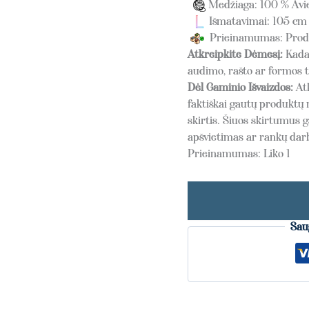
Medžiaga: 100 % Avie
Išmatavimai: 105 cm
Prieinamumas: Produk
Atkreipkite Dėmesį:
Kadan
audimo, rašto ar formos t
Dėl Gaminio Išvaizdos:
At
faktiškai gautų produktų 
skirtis. Šiuos skirtumus g
apšvietimas ar rankų da
Prieinamumas:
Liko 1
Sau