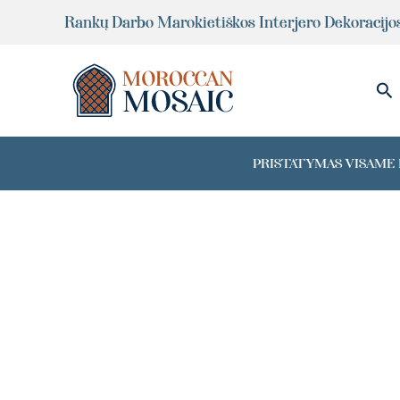
Pereiti
Rankų Darbo Marokietiškos Interjero Dekoracijo
prie
turinio
Pai
PRISTATYMAS VISAME P