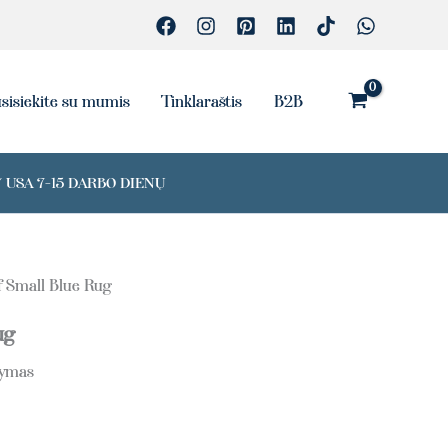
Blue
Rug
sisiekite su mumis
Tinklaraštis
B2B
 USA 7-15 DARBO DIENŲ
f Small Blue Rug
ug
tymas