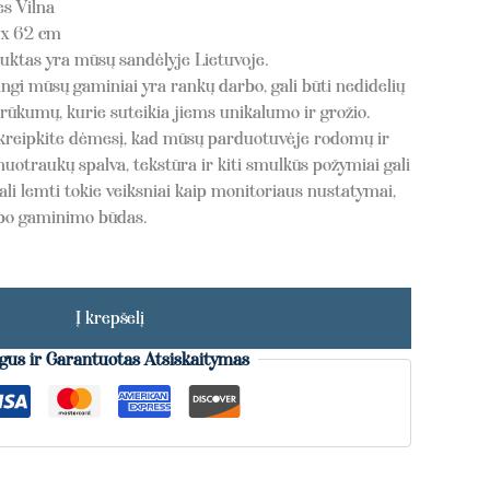
s Vilna
 x 62 cm
tas yra mūsų sandėlyje Lietuvoje.
gi mūsų gaminiai yra rankų darbo, gali būti nedidelių
rūkumų, kurie suteikia jiems unikalumo ir grožio.
kreipkite dėmesį, kad mūsų parduotuvėje rodomų ir
nuotraukų spalva, tekstūra ir kiti smulkūs požymiai gali
ali lemti tokie veiksniai kaip monitoriaus nustatymai,
rbo gaminimo būdas.
Į krepšelį
gus ir Garantuotas Atsiskaitymas