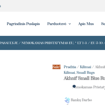
produkto
s
kiekis:
Akhnif
Small
Blue
eška
Pagrindinis Puslapis
Parduotuvė
Apie Mus
Su
Rug
ASAULYJE / NEMOKAMAS PRISTATYMAS EU, * LT 1-3 / EU 5-10 /
Sale!
Pradžia
/
Kilimai
/ Akhni
Kilimai
,
Small Rugs
Akhnif Small Blue R
Nemokamas Prista
Rankų Darbo