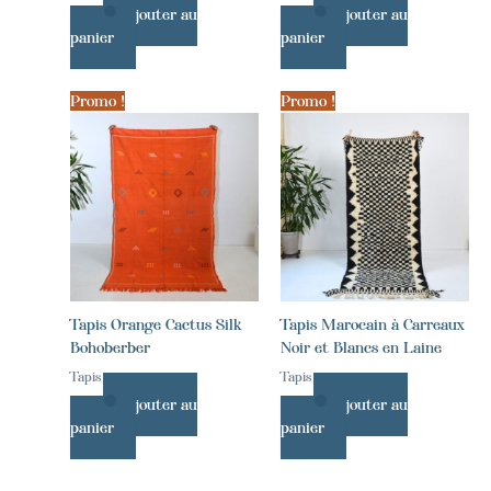
Ajouter au
Ajouter au
panier
panier
Promo !
Promo !
Tapis Orange Cactus Silk
Tapis Marocain à Carreaux
Bohoberber
Noir et Blancs en Laine
Tapis
Tapis
Ajouter au
Ajouter au
panier
panier