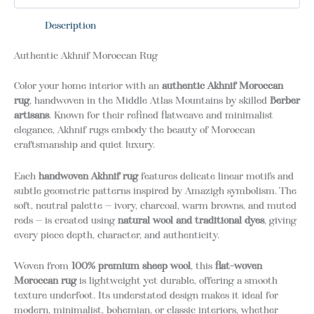
Description
Authentic Akhnif Moroccan Rug
Color your home interior with an
authentic Akhnif Moroccan
rug
, handwoven in the Middle Atlas Mountains by skilled
Berber
artisans
. Known for their refined flatweave and minimalist
elegance, Akhnif rugs embody the beauty of Moroccan
craftsmanship and quiet luxury.
Each
handwoven Akhnif rug
features delicate linear motifs and
subtle geometric patterns inspired by Amazigh symbolism. The
soft, neutral palette — ivory, charcoal, warm browns, and muted
reds — is created using
natural wool and traditional dyes
, giving
every piece depth, character, and authenticity.
Woven from
100% premium sheep wool
, this
flat-woven
Moroccan rug
is lightweight yet durable, offering a smooth
texture underfoot. Its understated design makes it ideal for
modern, minimalist, bohemian, or classic interiors, whether