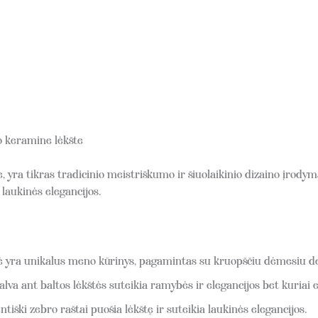
o keramine lėkšte
 yra tikras tradicinio meistriškumo ir šiuolaikinio dizaino įrod
laukinės elegancijos.
ė yra unikalus meno kūrinys, pagamintas su kruopščiu dėmesiu d
lva ant baltos lėkštės suteikia ramybės ir elegancijos bet kuriai e
tiški zebro raštai puošia lėkštę ir suteikia laukinės elegancijos.