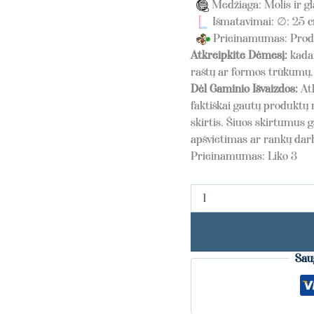
Medžiaga: Molis ir gl
Išmatavimai: ∅: 25 c
Prieinamumas: Produ
Atkreipkite Dėmesį:
kadan
raštų ar formos trūkumų, 
Dėl Gaminio Išvaizdos:
At
faktiškai gautų produktų 
skirtis. Šiuos skirtumus g
apšvietimas ar rankų da
Prieinamumas:
Liko 3
Sau