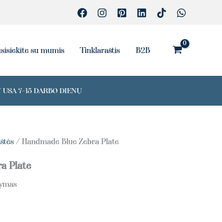
Zebra
Plate
sisiekite su mumis
Tinklaraštis
B2B
 USA 7-15 DARBO DIENŲ
štės
/ Handmade Blue Zebra Plate
a Plate
tymas