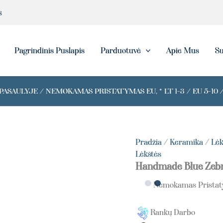
produkto
s
kiekis:
Handmade
Blue
Zebra
eška
Pagrindinis Puslapis
Parduotuvė
Apie Mus
Su
Plate
ASAULYJE / NEMOKAMAS PRISTATYMAS EU, * LT 1-3 / EU 5-10 /
Pradžia
/
Keramika
/
Lėk
Lėkštės
Handmade Blue Zebr
Nemokamas Prista
Rankų Darbo