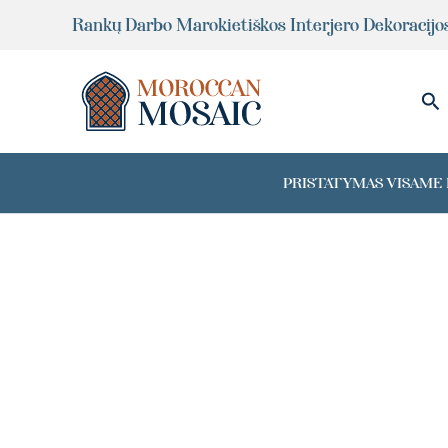
Pereiti
Rankų Darbo Marokietiškos Interjero Dekoracijo
prie
turinio
Pai
PRISTATYMAS VISAME P