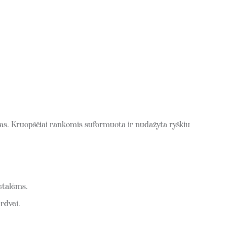
ymas. Kruopščiai rankomis suformuota ir nudažyta ryškiu
etalėms.
rdvei.