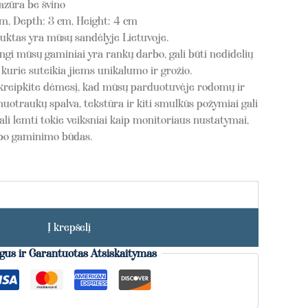
azūra be švino
m, Depth: 3 cm, Height: 4 cm
ktas yra mūsų sandėlyje Lietuvoje.
gi mūsų gaminiai yra rankų darbo, gali būti nedidelių
kurie suteikia jiems unikalumo ir grožio.
kreipkite dėmesį, kad mūsų parduotuvėje rodomų ir
nuotraukų spalva, tekstūra ir kiti smulkūs požymiai gali
ali lemti tokie veiksniai kaip monitoriaus nustatymai,
rbo gaminimo būdas.
Į krepšelį
gus ir Garantuotas Atsiskaitymas