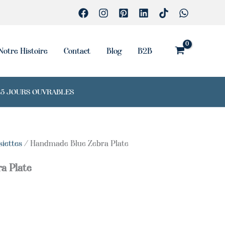
Zebra
Plate
Notre Histoire
Contact
Blog
B2B
7-15 JOURS OUVRABLES
siettes
/ Handmade Blue Zebra Plate
a Plate