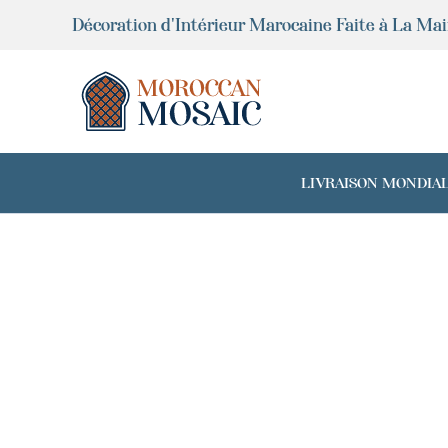
Aller
Décoration d'Intérieur Marocaine Faite à La Ma
au
contenu
LIVRAISON MONDIALE 