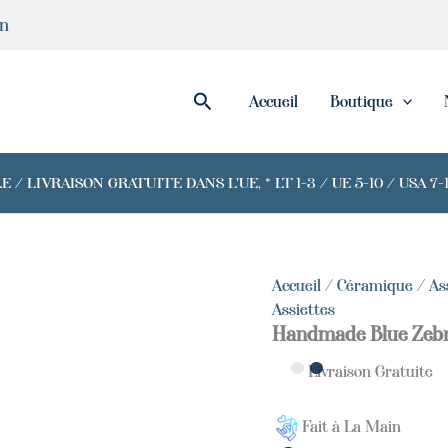
quantité
in
de
Handmade
Blue
Zebra
Rechercher
Accueil
Boutique
Plate
/ LIVRAISON GRATUITE DANS L'UE, * LT 1-3 / UE 5-10 / USA 
Accueil
/
Céramique
/
As
Assiettes
Handmade Blue Zebr
Livraison Gratuite
Fait à La Main