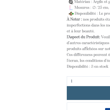
Matériau : Argile et 
Mesures : ∅: 25 cm, 
Disponibilité : Le pr
À Noter :
nos produits éta
imperfections dans les mo
et à leur beauté.
l'Aspect du Produit:
Veuil
d'autres caractéristique
produits affichées sur not
Ces différences peuvent ê
l'écran, les conditions d'é
Disponibilité :
3 en stock