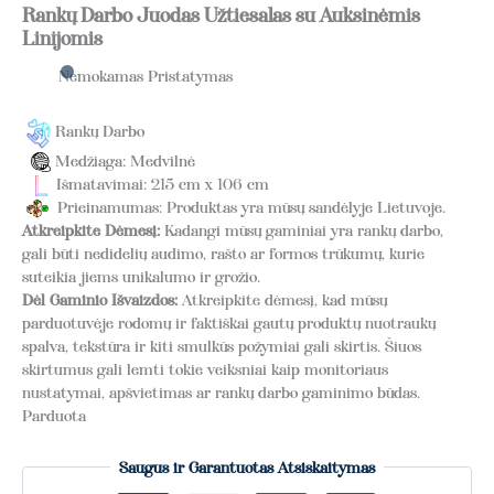
Rankų Darbo Juodas Užtiesalas su Auksinėmis
Linijomis
Nemokamas Pristatymas
Rankų Darbo
Medžiaga: Medvilnė
Išmatavimai: 215 cm x 106 cm
Prieinamumas: Produktas yra mūsų sandėlyje Lietuvoje.
Atkreipkite Dėmesį:
Kadangi mūsų gaminiai yra rankų darbo,
gali būti nedidelių audimo, rašto ar formos trūkumų, kurie
suteikia jiems unikalumo ir grožio.
Dėl Gaminio Išvaizdos:
Atkreipkite dėmesį, kad mūsų
parduotuvėje rodomų ir faktiškai gautų produktų nuotraukų
spalva, tekstūra ir kiti smulkūs požymiai gali skirtis. Šiuos
skirtumus gali lemti tokie veiksniai kaip monitoriaus
nustatymai, apšvietimas ar rankų darbo gaminimo būdas.
Parduota
Saugus ir Garantuotas Atsiskaitymas