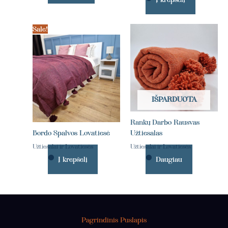
Sale!
IŠPARDUOTA
Rankų Darbo Rausvas
Bordo Spalvos Lovatiesė
Užtiesalas
Užtiesalai ir Lovatiesės
Užtiesalai ir Lovatiesės
Į krepšelį
Daugiau
Pagrindinis Puslapis