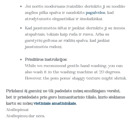
Jei norite modernaus įvaizdžio: derinkite jį su medžio
anglies pilka spalva ir naudokite
pagalvėles
, kad
atrodytumėte elegantiškai ir šiuolaikiškai.
Kad jaustumėtės šiltai ir jaukiai: derinkite jį su žemės
atspalviais, tokiais kaip ruda ir rusva. Arba su
garstyčių geltona ar rūdžių spalva, kad jaukiai
jaustumėtės rudenį.
Priežiūros instrukcijos:
While we recommend gentle hand washing, you can
also wash it in the washing machine at 20 degrees.
However, the pom poms’ shaggy texture might shrink.
Pirkdami šį gaminį ne tik padedate mūsų smulkiajam verslui,
bet ir prisidedate prie gero humanitarinio tikslo, kurio siekiame
kartu su mūsų
vietiniais amatininkais
.
Atsiliepimai
Atsiliepimų dar nėra.