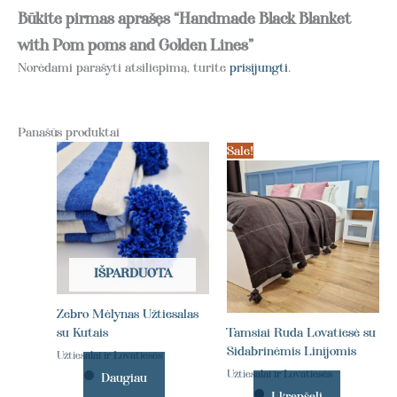
Būkite pirmas aprašęs “Handmade Black Blanket
with Pom poms and Golden Lines”
Norėdami parašyti atsiliepimą, turite
prisijungti
.
Panašūs produktai
Sale!
IŠPARDUOTA
Zebro Mėlynas Užtiesalas
su Kutais
Tamsiai Ruda Lovatiesė su
Sidabrinėmis Linijomis
Užtiesalai ir Lovatiesės
Užtiesalai ir Lovatiesės
Daugiau
Į krepšelį