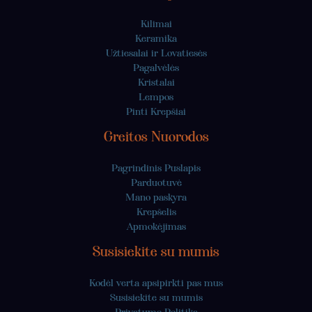
Kilimai
Keramika
Užtiesalai ir Lovatiesės
Pagalvėlės
Kristalai
Lempos
Pinti Krepšiai
Greitos Nuorodos
Pagrindinis Puslapis
Parduotuvė
Mano paskyra
Krepšelis
Apmokėjimas
Susisiekite su mumis
Kodėl verta apsipirkti pas mus
Susisiekite su mumis