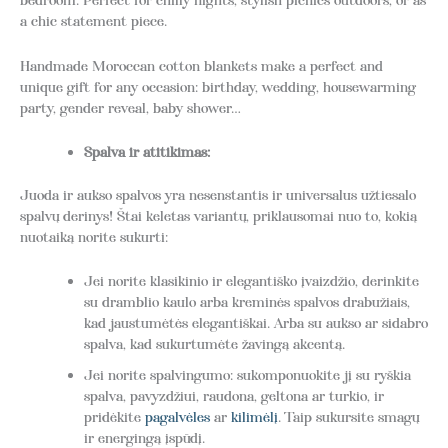
bedroom. Perfect for chilly nights, stylish picnics outdoors, or as
a chic statement piece.
Handmade Moroccan cotton blankets make a perfect and
unique gift for any occasion: birthday, wedding, housewarming
party, gender reveal, baby shower…
Spalva ir atitikimas:
Juoda ir aukso spalvos yra nesenstantis ir universalus užtiesalo
spalvų derinys! Štai keletas variantų, priklausomai nuo to, kokią
nuotaiką norite sukurti:
Jei norite klasikinio ir elegantiško įvaizdžio, derinkite
su dramblio kaulo arba kreminės spalvos drabužiais,
kad jaustumėtės elegantiškai. Arba su aukso ar sidabro
spalva, kad sukurtumėte žavingą akcentą.
Jei norite spalvingumo: sukomponuokite jį su ryškia
spalva, pavyzdžiui, raudona, geltona ar turkio, ir
pridėkite
pagalvėles
ar
kilimėlį
. Taip sukursite smagų
ir energingą įspūdį.