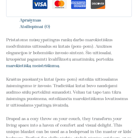
Aprašymas
Atsiliepimai (0)
Pristatome mūsų ypatingus rankų darbo marokietiškus
medvilninius užtiesalus su kutais (pom-pom). Amžinos
elegancijos ir bohemiško žavesio sintezė. Šie užtiesalai,
kruopščiai pagaminti kvalifikuotų amatininkų, perteikia
marokietišką meistriškumą
.
Kraštus puošiantys kutai (pom-pom) suteikia užtiesalams
žaismingumo ir žavesio. Tradiciškai kutai buvo naudojami
audimo siūlų pertekliui sunaudoti. Vėliau tai tapo tam tikra
žaisminga puošmena, suteikiančia marokietiškoms lovatiesėms
ir užtiesalams ypatingą išvaizdą.
Draped as a cozy throw on your couch, they transform your
living space into a haven of comfort and visual delight. This
unique blanket can be used as a bedspread in the master or kids’