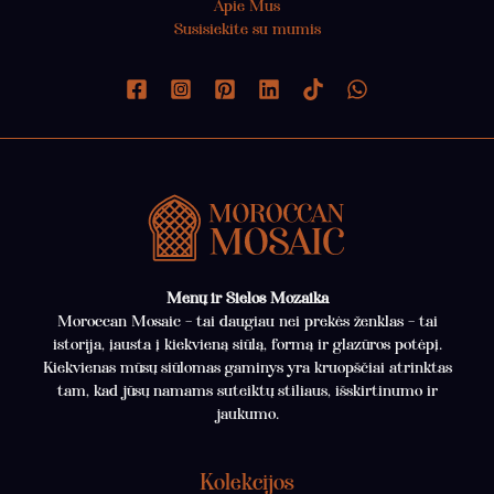
Apie Mus
Susisiekite su mumis
Menų ir Sielos Mozaika
Moroccan Mosaic – tai daugiau nei prekės ženklas – tai
istorija, įausta į kiekvieną siūlą, formą ir glazūros potėpį.
Kiekvienas mūsų siūlomas gaminys yra kruopščiai atrinktas
tam, kad jūsų namams suteiktų stiliaus, išskirtinumo ir
jaukumo.
Kolekcijos