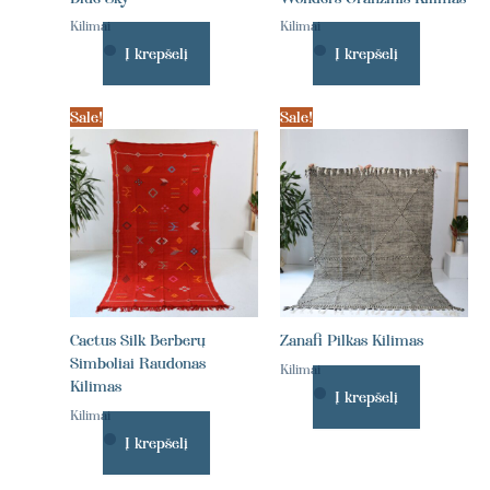
Kilimai
Kilimai
Į krepšelį
Į krepšelį
Sale!
Sale!
Cactus Silk Berberų
Zanafi Pilkas Kilimas
Simboliai Raudonas
Kilimai
Kilimas
Į krepšelį
Kilimai
Į krepšelį