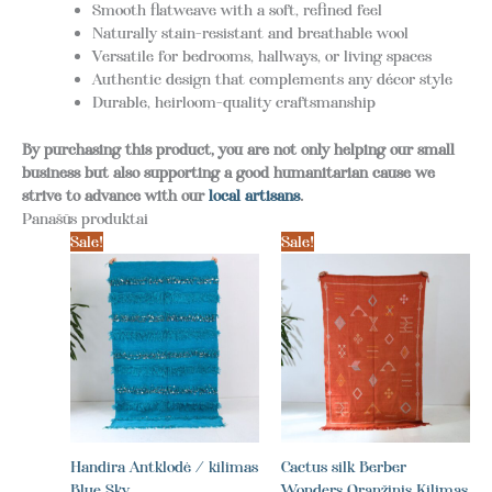
Smooth flatweave with a soft, refined feel
Naturally stain-resistant and breathable wool
Versatile for bedrooms, hallways, or living spaces
Authentic design that complements any décor style
Durable, heirloom-quality craftsmanship
By purchasing this product, you are not only helping our small
business but also supporting a good humanitarian cause we
strive to advance with our
local artisans
.
Panašūs produktai
Sale!
Sale!
Handira Antklodė / kilimas
Cactus silk Berber
Blue Sky
Wonders Oranžinis Kilimas