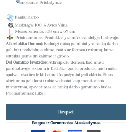
Nemokamas Pristatymas
Rankų Darbo
Medžiaga: 100 % Avies Vilna
Measurements: 108 cm x 67 cm
Prieinamumas: Produktas yra mūsų sandėlyje Lietuvoje.
Atkreipkite Dėmesį:
Kadangi mūsų gaminiai yra rankų darbo,
gali būti nedidelių audimo, rašto ar formos trūkumų, kurie
suteikia jiems unikalumo ir grožio.
Dėl Gaminio Išvaizdos:
Atkreipkite dėmesį, kad mūsų
parduotuvėje rodomų ir faktiškai gautų produktų nuotraukų
spalva, tekstūra ir kiti smulkūs požymiai gali skirtis. Šiuos
skirtumus gali lemti tokie veiksniai kaip monitoriaus
nustatymai, apšvietimas ar rankų darbo gaminimo būdas.
Prieinamumas:
Liko 1
Į krepšelį
Saugus ir Garantuotas Atsiskaitymas