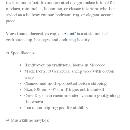
texture underfoot. Its understated design makes it ideal for
modern, minimalist, bohemian, or classic interiors, whether
styled as a hallway runner, bedroom rug, or elegant accent
piece.
More than a decorative rug, an
Akhnif
is a statement of
craftsmanship, heritage, and enduring beauty.
⇒ Specifikacijos:
Handwoven on traditional looms in Morocco
Made from 100% natural sheep wool with cotton
warp
Cleaned and moth-protected before shipping
Size: 108 cm × 67 cm (fringes not included)
Care: Dry clean recommended; vacuum gently along
the weave
Use a non-slip rug pad for stability
⇒ Mūsų kilimo savybės: