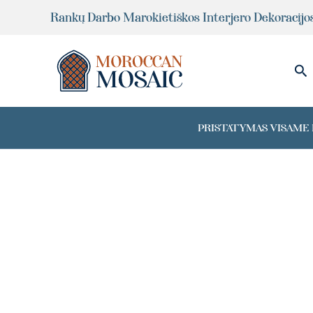
Pereiti
Rankų Darbo Marokietiškos Interjero Dekoracijo
prie
turinio
Pai
PRISTATYMAS VISAME P