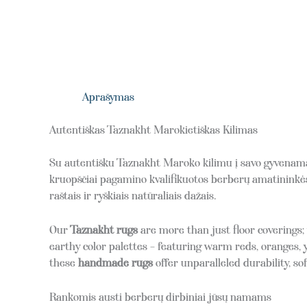
Aprašymas
Autentiškas Taznakht Marokietiškas Kilimas
Su autentišku Taznakht Maroko kilimu į savo gyvenamąj
kruopščiai pagamino kvalifikuotos berberų amatininkės 
raštais ir ryškiais natūraliais dažais.
Our
Taznakht rugs
are more than just floor coverings;
earthy color palettes – featuring warm reds, oranges, 
these
handmade rugs
offer unparalleled durability, s
Rankomis austi berberų dirbiniai jūsų namams