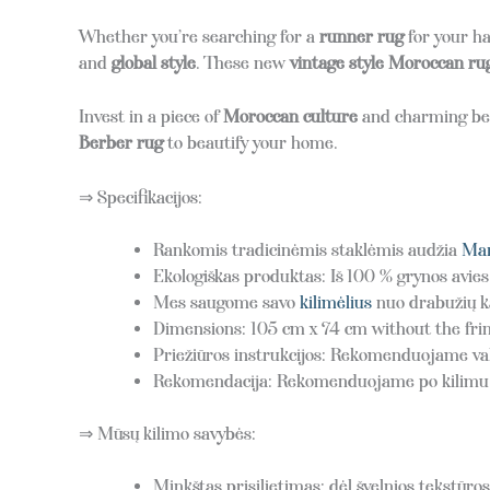
Whether you’re searching for a
runner rug
for your ha
and
global style
. These new
vintage style Moroccan ru
Invest in a piece of
Moroccan culture
and charming bea
Berber rug
to beautify your home.
⇒ Specifikacijos:
Rankomis tradicinėmis staklėmis audžia
Mar
Ekologiškas produktas: Iš 100 % grynos avie
Mes saugome savo
kilimėlius
nuo drabužių ka
Dimensions: 105 cm x 74 cm without the frin
Priežiūros instrukcijos: Rekomenduojame val
Rekomendacija: Rekomenduojame po kilimu pak
⇒ Mūsų kilimo savybės:
Minkštas prisilietimas: dėl švelnios tekstūros