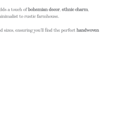
dds a touch of
bohemian decor
,
ethnic charm
,
inimalist to rustic farmhouse.
d sizes, ensuring you’ll find the perfect
handwoven