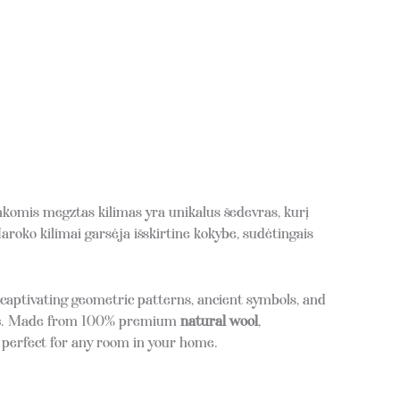
nkomis megztas kilimas yra unikalus šedevras, kurį
roko kilimai garsėja išskirtine kokybe, sudėtingais
r captivating geometric patterns, ancient symbols, and
e
.
Made from 100% premium
natural wool
,
m perfect for any room in your home.