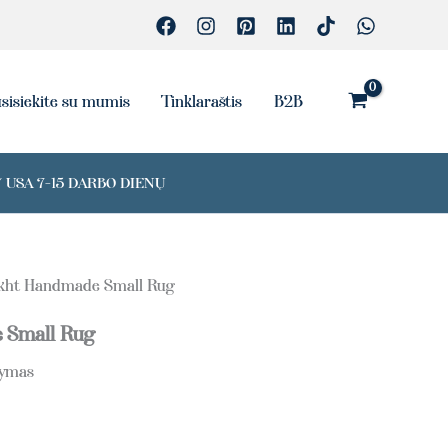
Small
Rug
sisiekite su mumis
Tinklaraštis
B2B
 USA 7-15 DARBO DIENŲ
kht Handmade Small Rug
 Small Rug
tymas