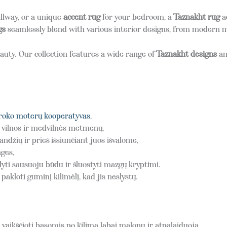
llway, or a unique
accent rug
for your bedroom, a
Taznakht rug
a
gs
seamlessly blend with various interior designs, from modern m
uty. Our collection features a wide range of
Taznakht designs
an
oko moterų kooperatyvas
,
s vilnos ir medvilnės metmenų,
ndžių ir prieš išsiunčiant juos išvalome,
ges,
yti sausuoju būdu ir šluostyti mazgų kryptimi.
loti guminį kilimėlį, kad jis neslystų.
 vaikščioti basomis po kilimą labai malonu ir atpalaiduoja,