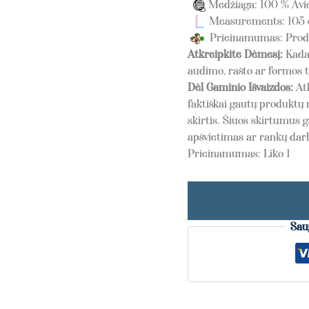
Medžiaga: 100 % Avie
Measurements: 105 
Prieinamumas: Produk
Atkreipkite Dėmesį:
Kadan
audimo, rašto ar formos t
Dėl Gaminio Išvaizdos:
At
faktiškai gautų produktų 
skirtis. Šiuos skirtumus g
apšvietimas ar rankų da
Prieinamumas:
Liko 1
Sau