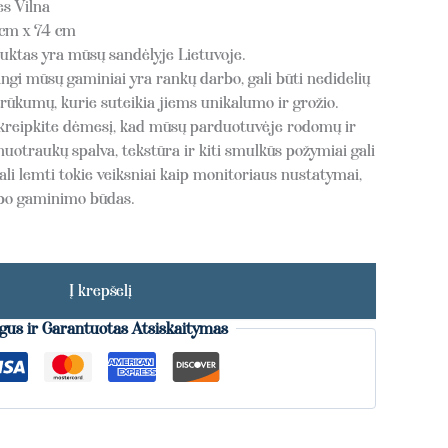
s Vilna
cm x 74 cm
tas yra mūsų sandėlyje Lietuvoje.
gi mūsų gaminiai yra rankų darbo, gali būti nedidelių
rūkumų, kurie suteikia jiems unikalumo ir grožio.
kreipkite dėmesį, kad mūsų parduotuvėje rodomų ir
nuotraukų spalva, tekstūra ir kiti smulkūs požymiai gali
ali lemti tokie veiksniai kaip monitoriaus nustatymai,
rbo gaminimo būdas.
Į krepšelį
gus ir Garantuotas Atsiskaitymas