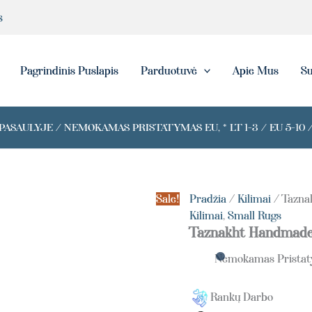
produkto
s
kiekis:
Taznakht
Handmade
Small
eška
Pagrindinis Puslapis
Parduotuvė
Apie Mus
Su
Rug
ASAULYJE / NEMOKAMAS PRISTATYMAS EU, * LT 1-3 / EU 5-10 /
Sale!
Pradžia
/
Kilimai
/ Tazna
Kilimai
,
Small Rugs
Taznakht Handmade
Nemokamas Prista
Rankų Darbo