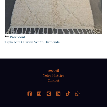
Précédent
Tapis Beni Ouarain White Diamonds
Accueil
Notre Histoire
Contact