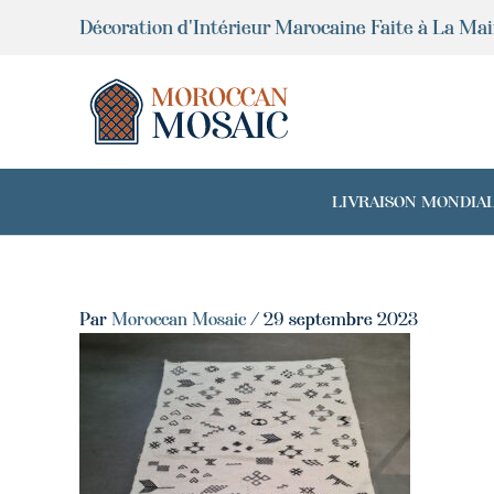
Aller
Décoration d'Intérieur Marocaine Faite à La Ma
au
contenu
LIVRAISON MONDIALE 
Par
Moroccan Mosaic
/
29 septembre 2023