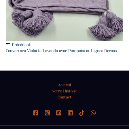
Précédent
Couverture Violette Lavande avec Pompons et Lignes Dorées
Accueil
Notre Histoire
Contact