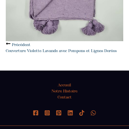
Précédent
Couverture Violette Lavande avec Pompons et Lignes Dorées
Accueil
Notre Histoire
Contact