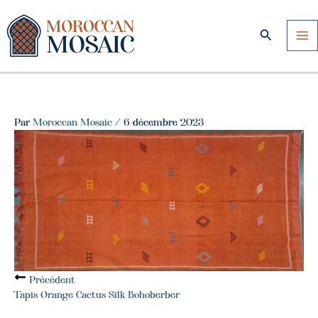
Aller
au
Recherche
contenu
Par
Moroccan Mosaic
/
6 décembre 2023
Précédent
Tapis Orange Cactus Silk Bohoberber