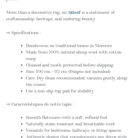
More than a decorative rug, an
Akhnif
is a statement of
craftsmanship, heritage, and enduring beauty.
⇒ Spécifications :
Handwoven on traditional looms in Morocco
Made from 100% natural sheep wool with cotton
warp
Cleaned and moth-protected before shipping
Size: 100 cm × 62 cm (fringes not included)
Care: Dry clean recommended; vacuum gently along
the weave
Use a non-slip rug pad for stability
⇒ Caractéristiques de notre tapis :
Smooth flatweave with a soft, refined feel
Naturally stain-resistant and breathable wool
Versatile for bedrooms, hallways, or living spaces
Authentic design that complements any décor style