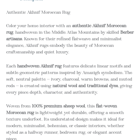
Authentic Akhnif Moroccan Rug
Color your home interior with an
authentic Akhnif Moroccan
rug
, handwoven in the Middle Atlas Mountains by skilled
Berber
artisans
. Known for their refined flatweave and minimalist
elegance, Akhnif rugs embody the beauty of Moroccan
craftsmanship and quiet luxury.
Each
handwoven Akhnif rug
features delicate linear motifs and
subtle geometric patterns inspired by Amazigh symbolism. The
soft, neutral palette — ivory, charcoal, warm browns, and muted
reds — is created using
natural wool and traditional dyes
, giving
every piece depth, character, and authenticity.
Woven from
100% premium sheep wool
, this
flat-woven
Moroccan rug
is lightweight yet durable, offering a smooth
texture underfoot. Its understated design makes it ideal for
modern, minimalist, bohemian, or classic interiors, whether
styled as a hallway runner, bedroom rug, or elegant accent
piece.