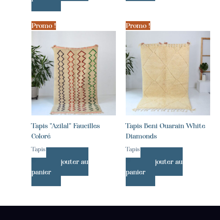
Promo !
Promo !
Tapis "Azilal" Faucilles
Tapis Beni Ouarain White
Coloré
Diamonds
Tapis
Tapis
Ajouter au
Ajouter au
panier
panier