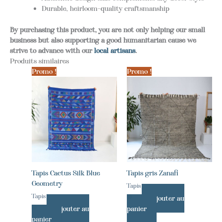
Durable, heirloom-quality craftsmanship
By purchasing this product, you are not only helping our small
business but also supporting a good humanitarian cause we
strive to advance with our
local artisans
.
Produits similaires
Promo !
Promo !
Tapis Cactus Silk Blue
Tapis gris Zanafi
Geometry
Tapis
Tapis
Ajouter au
Ajouter au
panier
panier