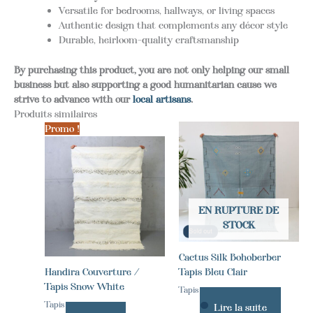
Versatile for bedrooms, hallways, or living spaces
Authentic design that complements any décor style
Durable, heirloom-quality craftsmanship
By purchasing this product, you are not only helping our small
business but also supporting a good humanitarian cause we
strive to advance with our
local artisans
.
Produits similaires
Promo !
EN RUPTURE DE
STOCK
Cactus Silk Bohoberber
Handira Couverture /
Tapis Bleu Clair
Tapis Snow White
Tapis
Tapis
Lire la suite