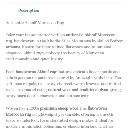
Description
Authentic Akhnif Moroccan Rug
Color your home interior with an
authentic Akhnif Moroccan
rug
, handwoven in the Middle Atlas Mountains by skilled
Berber
artisans
. Known for their refined flatweave and minimalist
elegance, Akhnif rugs embody the beauty of Moroccan
craftsmanship and quiet luxury.
Each
handwoven Akhnif rug
features delicate linear motifs and
subtle geometric patterns inspired by Amazigh symbolism. The
soft, neutral palette — ivory, charcoal, warm browns, and muted
reds — is created using
natural wool and traditional dyes
, giving
every piece depth, character, and authenticity.
Woven from
100% premium sheep wool
, this
flat-woven
Moroccan rug
is lightweight yet durable, offering a smooth
texture underfoot. Its understated design makes it ideal for
modern, minimalist, bohemian, or classic interiors, whether